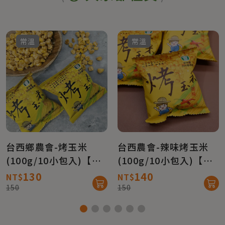
常溫
常溫
台西鄉農會-烤玉米
台西農會-辣味烤玉米
(100g/10小包入)【真
(100g/10小包入)【真
情柑仔店】
情柑仔店】
130
140
NT$
NT$
150
150