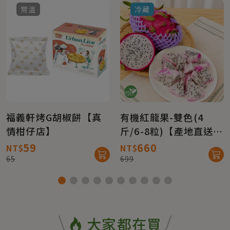
常溫
冷藏
福義軒烤G胡椒餅【真
有機紅龍果-雙色(4
情柑仔店】
斤/6-8粒)【產地直送免
運】
59
660
NT$
NT$
65
699
大家都在買