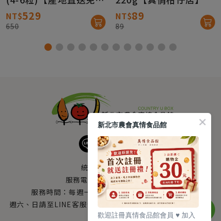
運】
529
89
NT$
NT$
650
89
新北市農會真情食品館
統編：33378005
服務電話：
0800-666-980
服務時間：每週一至週五AM 8：10～PM 5：00
週六、日請至LINE客服留言 LINE@帳號搜尋：@uboxorg
歡迎註冊真情食品館會員 ♥️ 加入