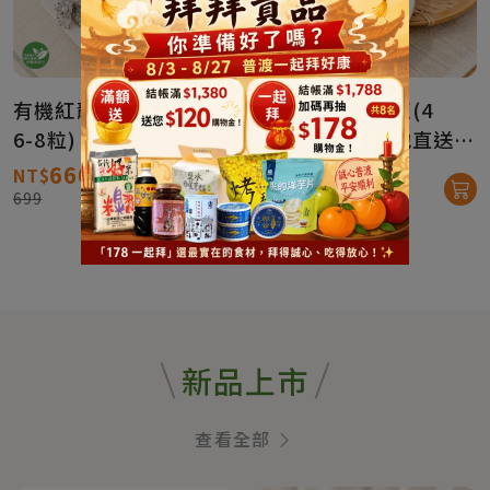
有機紅龍果-混色(4台斤
有機紅龍果-粉紅(4
6-8粒)【產地直送免
斤/6-8粒)【產地直送免
運】
運】
660
660
NT$
NT$
699
699
新品上市
查看全部