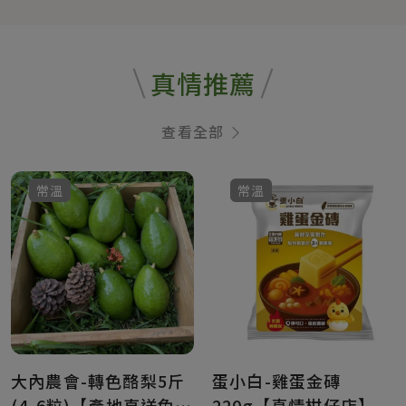
真情推薦
查看全部
常溫
常溫
大內農會-轉色酪梨5斤
蛋小白-雞蛋金磚
(4-6粒)【產地直送免
220g【真情柑仔店】