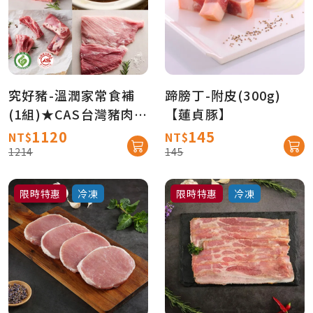
究好豬-溫潤家常食補
蹄膀丁-附皮(300g)
(1組)★CAS台灣豬肉★
【蓮貞豚】
產銷履歷【產地直送免
1120
145
NT$
NT$
運】
1214
145
限時特惠
冷凍
限時特惠
冷凍