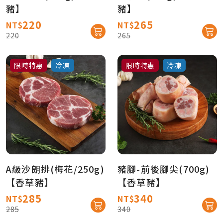
豬】
豬】
220
265
NT$
NT$
220
265
限時特惠
冷凍
限時特惠
冷凍
A級沙朗排(梅花/250g)
豬腳-前後腳尖(700g)
【香草豬】
【香草豬】
285
340
NT$
NT$
285
340