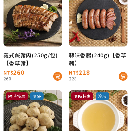
義式鹹豬肉(250g/包)
蒜味香腸(240g)【香草
【香草豬】
豬】
260
228
NT$
NT$
260
228
限時特惠
冷凍
限時特惠
冷凍