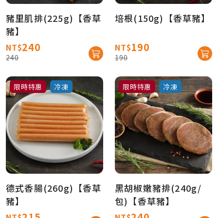
豬里肌排(225g)【香草
培根(150g)【香草豬】
豬】
240
190
NT$
NT$
240
190
限時特惠
冷凍
限時特惠
冷凍
德式香腸(260g)【香草
黑胡椒嫩豬排(240g/
豬】
包)【香草豬】
215
240
NT$
NT$