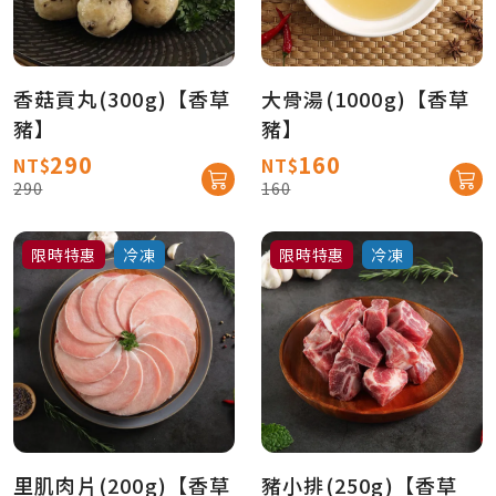
香菇貢丸(300g)【香草
大骨湯(1000g)【香草
豬】
豬】
290
160
NT$
NT$
290
160
限時特惠
冷凍
限時特惠
冷凍
里肌肉片(200g)【香草
豬小排(250g)【香草