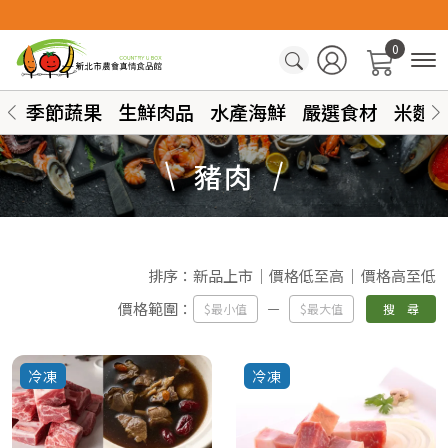
0
季節蔬果
生鮮肉品
水產海鮮
嚴選食材
米麵
豬肉
排序：
新品上市
價格低至高
價格高至低
價格範圍：
搜 尋
冷凍
冷凍