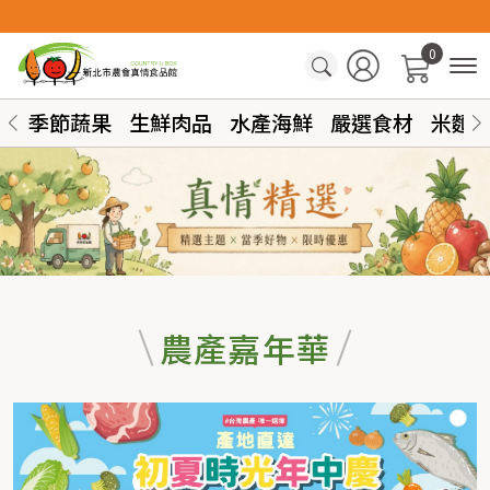
0
季節蔬果
生鮮肉品
水產海鮮
嚴選食材
米麵
農產嘉年華