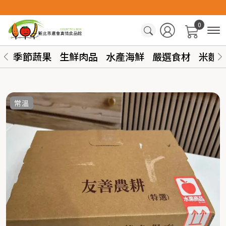
0
季節蔬果
生鮮肉品
水產海鮮
嚴選食材
米麵
常溫