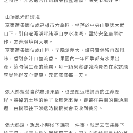
之特性，非常適合作為精品禮盒蓮霧，深受市場好評!
山頂風光好環境
享家蔬果園位處高雄市六龜區，坐落於中央山脈與大武
山下，引自荖濃溪畔純淨山泉水灌溉，堅持安全農業耕
作，友善環境與大地。
享家蔬果園位處山區，早晚溫差大，讓果實保留自然風
味，香甜多汁口齒流香。 果園內一年四季都有水果出
產，這時候生產的蓮霧，每一顆果實都讓消費者在家就能
享受吃得安心健康，元氣滿滿每一天。
張大姊經營自然農法果園，也是她返樸歸真的生命歷
程。將掉落土地的葉子收集起來後，覆蓋在果樹的樹頭周
邊，由樹頭往下滲透時樹根就會吸收到養分。
張大姊說，想念小時候下課第一件事，就是去芒果樹下