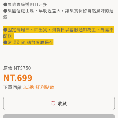
●果肉青脆透明且汁多
●果園位處山區，早晚溫差大，讓果實保留自然風味的蓮
霧
●固定每周三、四出貨，到貨日以客服通知為主，外島不
配送!
●常溫到貨,請放冷藏保存
原價
NT$750
NT.699
下單回饋
3.5點 紅利點數
收藏