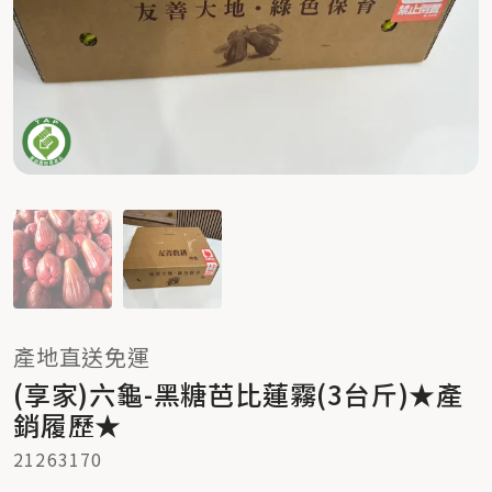
產地直送免運
(享家)六龜-黑糖芭比蓮霧(3台斤)★產
銷履歷★
21263170