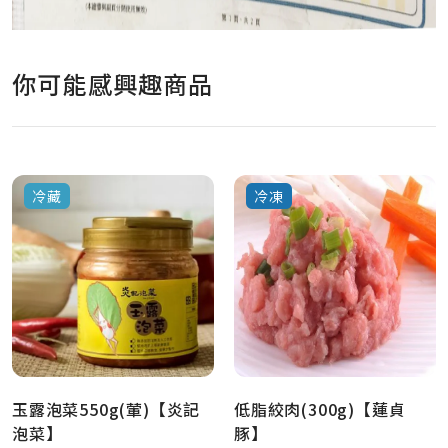
你可能感興趣商品
冷藏
冷凍
玉露泡菜550g(葷)【炎記
低脂絞肉(300g)【蓮貞
泡菜】
豚】