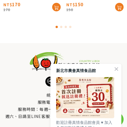
170
150
NT$
NT$
170
150
新北市農會真情食品館
統編：33378005
服務電話：
0800-666-980
服務時間：每週一至週五AM 8：10～PM 5：00
週六、日請至LINE客服留言 LINE@帳號搜尋：@uboxorg
歡迎註冊真情食品館會員 ♥️ 加入