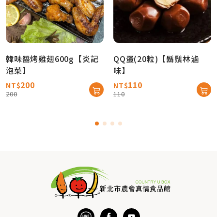
韓味醬烤雞翅600g【炎記
QQ蛋(20粒)【鬍鬚林滷
泡菜】
味】
200
110
NT$
NT$
200
110