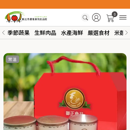
0
季節蔬果
生鮮肉品
水產海鮮
嚴選食材
米麵
常溫