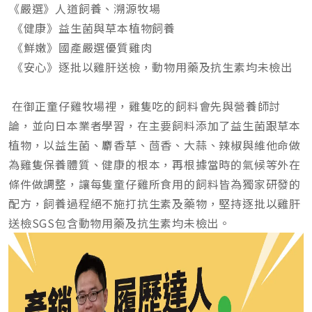
《嚴選》人道飼養、溯源牧場
《健康》益生菌與草本植物飼養
《鮮嫩》國產嚴選優質雞肉
《安心》逐批以雞肝送檢，動物用藥及抗生素均未檢出
在御正童仔雞牧場裡，雞隻吃的飼料會先與營養師討
論，並向日本業者學習，在主要飼料添加了益生菌跟草本
植物，以益生菌、麝香草、茴香、大蒜、辣椒與維他命做
為雞隻保養體質、健康的根本，再根據當時的氣候等外在
條件做調整，讓每隻童仔雞所食用的飼料皆為獨家研發的
配方，飼養過程絕不施打抗生素及藥物，堅持逐批以雞肝
送檢SGS包含動物用藥及抗生素均未檢出。