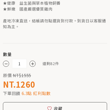
★健康 益生菌與草本植物飼養
★鮮嫩 國產嚴選優質雞肉
產地冷凍直送，結帳請勿點選貨到付款。到貨日以客服通
知為主。
數量
還剩82件
原價
NT$1555
NT.1260
下單回饋
6.3點 紅利點數
收藏