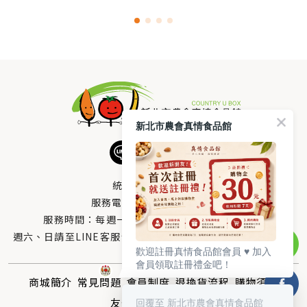
新北市農會真情食品館
統編：33378005
服務電話：
0800-666-980
服務時間：每週一至週五AM 8：10～PM 5：00
週六、日請至LINE客服留言 LINE@帳號搜尋：@uboxorg
歡迎註冊真情食品館會員 ♥️ 加入
會員領取註冊禮金吧！
商城簡介
常見問題
會員制度
退換貨流程
購物須知
友情連結
回覆至 新北市農會真情食品館
聯絡我們