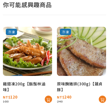
你可能感興趣商品
冷凍
冷凍
雞翅凍200g【鬍鬚林滷
原味醃豬排(300g)【蓮貞
味】
豚】
120
240
NT$
NT$
180
240