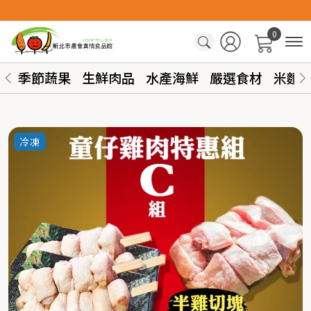
0
季節蔬果
生鮮肉品
水產海鮮
嚴選食材
米麵
冷凍