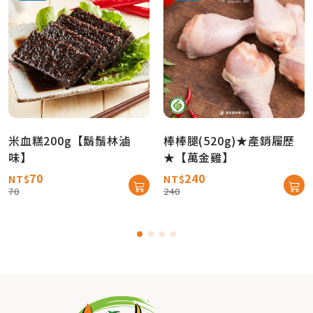
米血糕200g【鬍鬚林滷
棒棒腿(520g)★產銷履歷
味】
★【萬金雞】
70
240
NT$
NT$
70
240