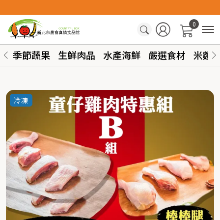
0
季節蔬果
生鮮肉品
水產海鮮
嚴選食材
米麵
冷凍