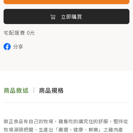
立即購買
宅配運費 0元
分享
商品敘述
商品規格
御正食品有自己的牧場，雞隻吃的講究住的舒服，堅持從
牧場源頭把關、生產出「嚴選、健康、鮮嫩」之雞肉產