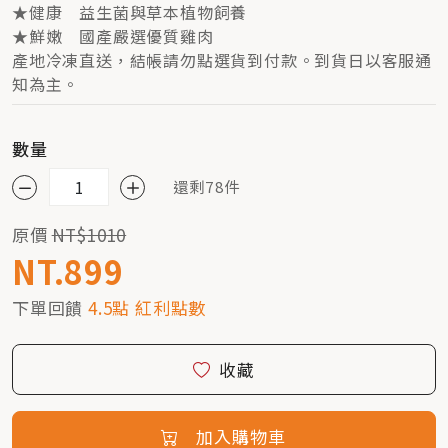
★健康 益生菌與草本植物飼養
★鮮嫩 國產嚴選優質雞肉
產地冷凍直送，結帳請勿點選貨到付款。到貨日以客服通
知為主。
數量
還剩78件
原價
NT$1010
NT.899
下單回饋
4.5點 紅利點數
收藏
加入購物車