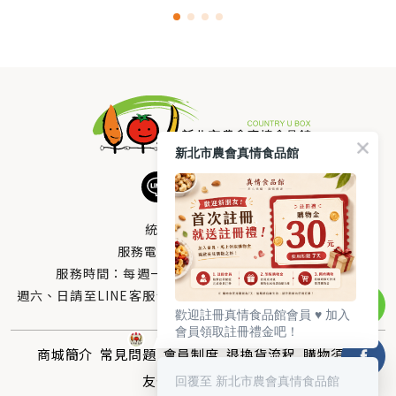
新北市農會真情食品館
統編：33378005
服務電話：
0800-666-980
服務時間：每週一至週五AM 8：10～PM 5：00
週六、日請至LINE客服留言 LINE@帳號搜尋：@uboxorg
歡迎註冊真情食品館會員 ♥️ 加入
會員領取註冊禮金吧！
商城簡介
常見問題
會員制度
退換貨流程
購物須知
回覆至 新北市農會真情食品館
友情連結
聯絡我們