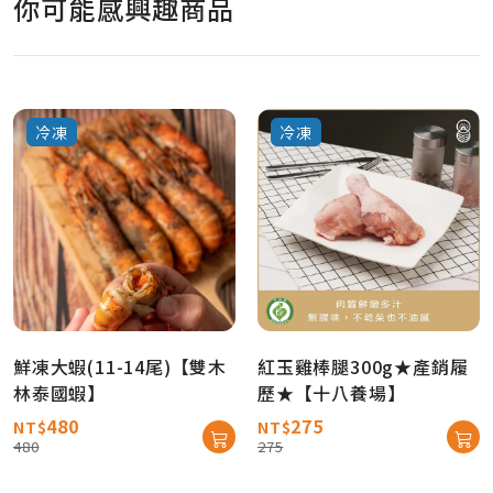
你可能感興趣商品
冷凍
冷凍
鮮凍大蝦(11-14尾)【雙木
紅玉雞棒腿300g★產銷履
林泰國蝦】
歷★【十八養場】
480
275
NT$
NT$
480
275