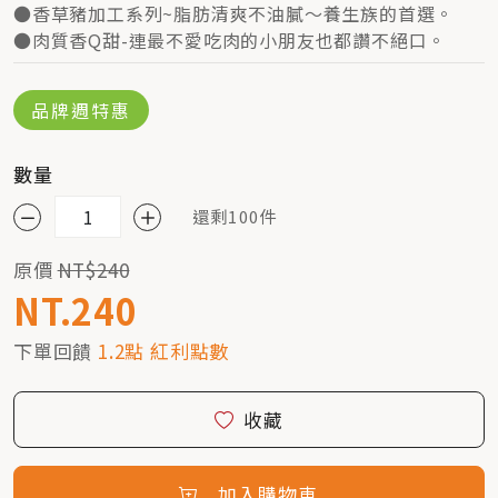
●香草豬加工系列~脂肪清爽不油膩～養生族的首選。
●肉質香Q甜-連最不愛吃肉的小朋友也都讚不絕口。
品牌週特惠
數量
還剩100件
原價
NT$240
NT.240
下單回饋
1.2點 紅利點數
收藏
加入購物車