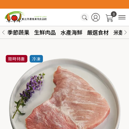
0
季節蔬果
生鮮肉品
水產海鮮
嚴選食材
米麵
限時特惠
冷凍