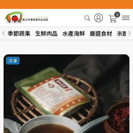
0
季節蔬果
生鮮肉品
水產海鮮
嚴選食材
米麵
冷凍