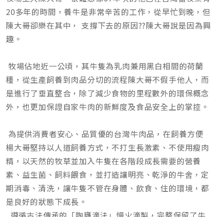
20多年的時間，養牛是非常辛苦的工作，從早忙到晚，但
陳大哥卻樂在其中， 支撐下去的原因??陳大哥說是因為興
趣。
牧場佔地近一公頃，其牛隻為乳肉兼用黑白相間的荷蘭
種，從生產飼養到肉品分切的流程陳大哥不假手他人，而
是進行了垂直整合，除了減少食物的里程數外的環保概念
外，也更加保證自家牛肉的新鮮度及食品安全上的掌控。
為提供消費者安心、品質優的台灣牛肉品，在飼養方便
楊大哥堅持以人道飼養方式，不打生長激素、不使用瘦肉
精，以天然的牧草並加入牛隻在各階段成長需要的營養
素、益生菌、飼料餵食，並打造讓明亮、乾淨的牛舍，定
期消毒、清洗，讓牛隻不管在身體、飲食、住的環境，都
是良好的狀態下成長。
遵循古法傳承的「陶甕滴法」慢火滴製，完整保留了牛