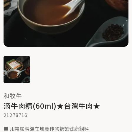
和牧牛
滴牛肉精(60ml)★台灣牛肉★
21278716
■ 用電腦精選在地農作物調製健康飼料