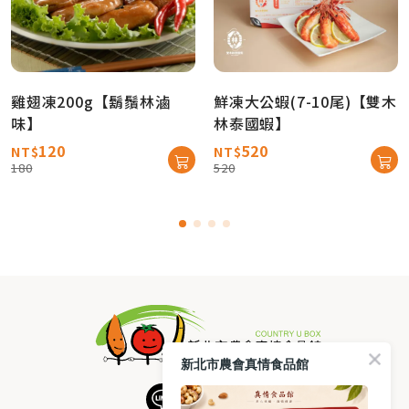
雞翅凍200g【鬍鬚林滷
鮮凍大公蝦(7-10尾)【雙木
味】
林泰國蝦】
120
520
NT$
NT$
180
520
新北市農會真情食品館