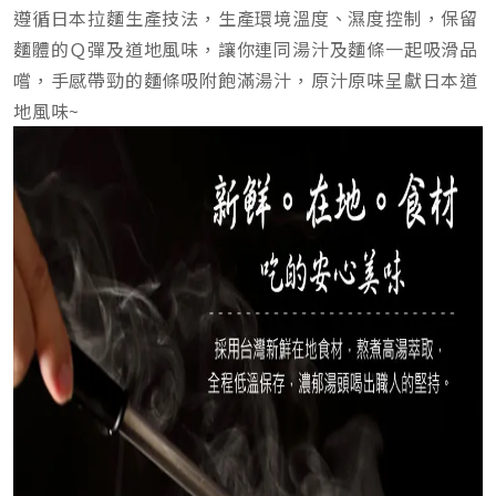
遵循日本拉麵生產技法，生產環境溫度、濕度控制，保留
麵體的Ｑ彈及道地風味，讓你連同湯汁及麵條一起吸滑品
嚐，手感帶勁的麵條吸附飽滿湯汁，原汁原味呈獻日本道
地風味~