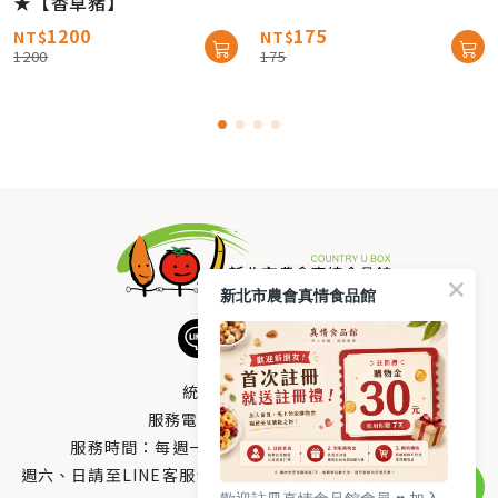
★【香草豬】
1200
175
NT$
NT$
1200
175
新北市農會真情食品館
統編：33378005
服務電話：
0800-666-980
服務時間：每週一至週五AM 8：10～PM 5：00
週六、日請至LINE客服留言 LINE@帳號搜尋：@uboxorg