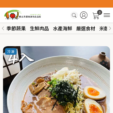
0
季節蔬果
生鮮肉品
水產海鮮
嚴選食材
米麵
冷凍