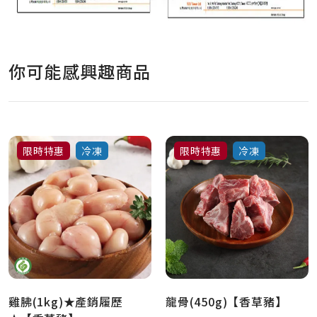
你可能感興趣商品
限時特惠
冷凍
限時特惠
冷凍
雞胇(1kg)★產銷履歷
龍骨(450g)【香草豬】