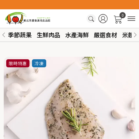
0
季節蔬果
生鮮肉品
水產海鮮
嚴選食材
米麵
限時特惠
冷凍