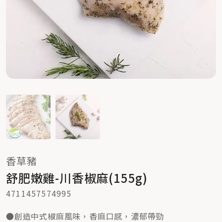
香草豬
舒肥嫩雞-川香椒麻(155g)
4711457574995
●創造中式椒麻風味，香麻口感，濃郁帶勁