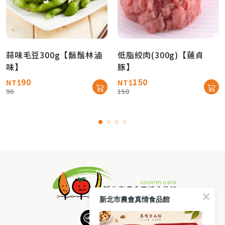
蒜味毛豆300g【鬍鬚林滷
低脂絞肉(300g)【蓮貞
味】
豚】
90
150
NT$
NT$
90
150
新北市農會真情食品館