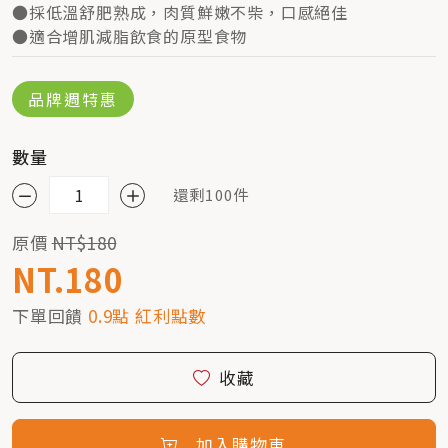
●採低溫舒肥熟成，肉質鮮嫩不柴，口感絕佳
●適合增肌減脂飲食的原型食物
品牌週特惠
數量
還剩100件
原價
NT$180
NT.180
下單回饋
0.9點 紅利點數
收藏
加入購物車