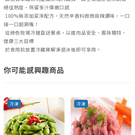
絕佳熟度，保留多汁彈嫩口感
100%無添加潔淨配方，天然辛香料微微麻辣調味，一口
接一口超涮嘴！
從綠色牧場冷鏈直送餐桌，以達肉品安全、風味獨特、
健康三大目標
於食用前放置冷藏庫解凍退冰後即可享用。
你可能感興趣商品
冷凍
冷凍