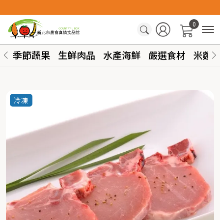
0
季節蔬果
生鮮肉品
水產海鮮
嚴選食材
米麵
冷凍