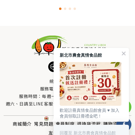
新北市農會真情食品館
統編：33378005
服務電話：
0800-666-980
服務時間：每週一至週五AM 8：10～PM 5：00
週六、日請至LINE客服留言 LINE@帳號搜尋：@uboxorg
歡迎註冊真情食品館會員 ♥️ 加入
會員領取註冊禮金吧！
商城簡介
常見問題
會員制度
退換貨流程
購物須知
回覆至 新北市農會真情食品館
友情連結
聯絡我們