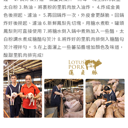
太白粉 3.熱油，將裹粉的里肌肉放入油炸。 4.炸成金黃
色後撈起、濾油。 5.再回鍋炸一次，外皮會更酥脆。回鍋
炸好後撈起、濾油 6.新鮮鳳梨先切塊，用糖水煮軟。罐頭
鳳梨則可直接使用 7.將糖水倒入鍋中煮熱加入一些醋，太
白粉調水煮成糖醋勾芡汁 8.將炸好的里肌肉排倒入糖醋勾
芡汁裡拌勻。 9.在上面灑上一些蕃茄醬增加顏色及味道，
酸甜里肌肉排完成!