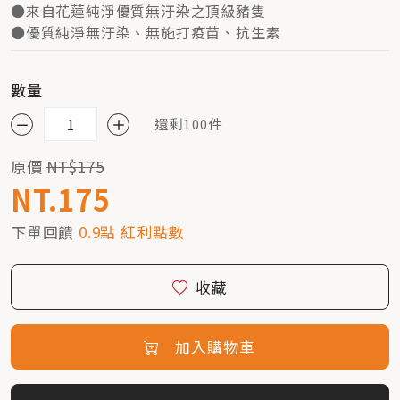
●來自花蓮純淨優質無汙染之頂級豬隻
●優質純淨無汙染、無施打疫苗、抗生素
數量
還剩100件
原價
NT$175
NT.175
下單回饋
0.9點 紅利點數
收藏
加入購物車