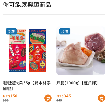
你可能感興趣商品
冷凍
冷凍
蝦蝦濃米果55g【雙木林泰
蹄膀(1000g)【蓮貞豚】
國蝦】
150
345
NT$
NT$
180
345