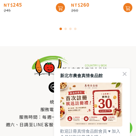
245
260
NT$
NT$
245
260
新北市農會真情食品館
統編：33378005
服務電話：
0800-666-980
服務時間：每週一至週五AM 8：10～PM 5：00
週六、日請至LINE客服留言 LINE@帳號搜尋：@uboxorg
歡迎註冊真情食品館會員 ♥️ 加入