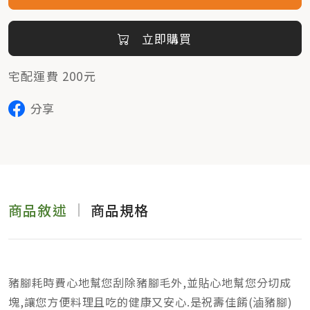
立即購買
宅配運費 200元
分享
商品敘述
商品規格
豬腳耗時費心地幫您刮除豬腳毛外,並貼心地幫您分切成
塊,讓您方便料理且吃的健康又安心.是祝壽佳餚(滷豬腳)