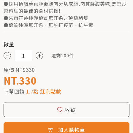
●採用頂級蓮貞豚後腿肉分切成絲,肉質鮮甜美味,是您炒
菜料理的最佳的食材選擇!
●來自花蓮純淨優質無汙染之頂級豬隻
●優質純淨無汙染、無施打疫苗、抗生素
數量
還剩100件
原價
NT$330
NT.330
下單回饋
1.7點 紅利點數
收藏
加入購物車