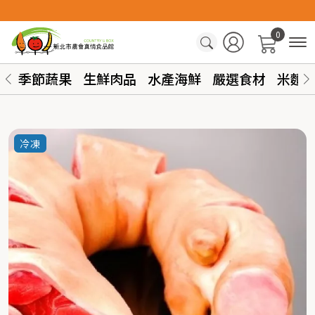
0
季節蔬果
生鮮肉品
水產海鮮
嚴選食材
米麵
冷凍