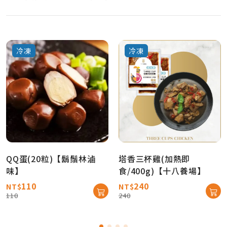
冷凍
冷凍
QQ蛋(20粒)【鬍鬚林滷
塔香三杯雞(加熱即
味】
食/400g)【十八養場】
110
240
NT$
NT$
110
240