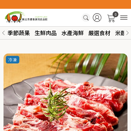
0
季節蔬果
生鮮肉品
水產海鮮
嚴選食材
米麵
冷凍