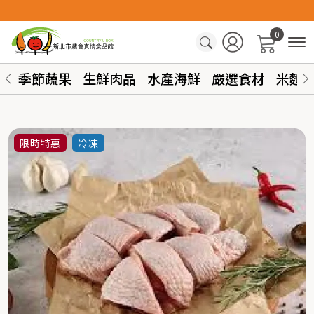
0
季節蔬果
生鮮肉品
水產海鮮
嚴選食材
米麵
限時特惠
冷凍