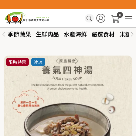
0
季節蔬果
生鮮肉品
水產海鮮
嚴選食材
米麵
限時特惠
冷凍