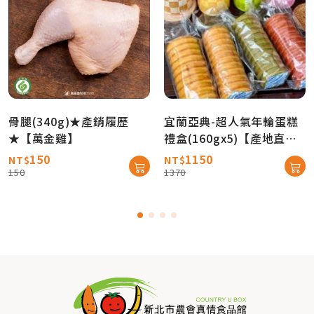
骨腿(340g)★產銷履歷
宜蘭亞典-超人氣年輪蛋糕
★【萬金雞】
禮盒(160gx5)【產地直送
免運】
150
1150
NT$
NT$
150
1370