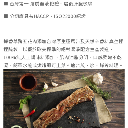
■ 台灣第一 屠前血液檢驗、屠後肝臟檢驗
■ 分切廠具有HACCP、ISO22000認證
採香草豬五花肉添加台灣原生種馬告及天然辛香料真空揉
捏醃製，以優於歐美標準的絕對潔淨配方生產製造，
100%無人工調味料添加，肌肉油脂分明，口感柔嫩不乾
澀，簡單水煎或烘烤即可上菜。適合煎、炒、烤等料理。