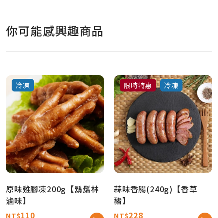
你可能感興趣商品
冷凍
限時特惠
冷凍
原味雞腳凍200g【鬍鬚林
蒜味香腸(240g)【香草
滷味】
豬】
110
228
NT$
NT$