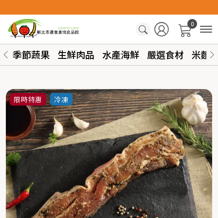
0
季節蔬果
生鮮肉品
水產海鮮
嚴選食材
米麵
限時特惠
冷凍