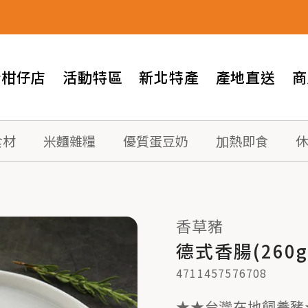
情柑仔店
活動特區
新北特產
產地直送
商
食材
米麵雜糧
優質蛋豆奶
加熱即食
香草豬
德式香腸(260g
4711457576708
★★台灣在地飼養豬