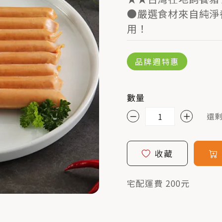
●嚴選食材來自純淨
用！
品牌週特惠
數量
還剩
收藏
宅配運費 200元