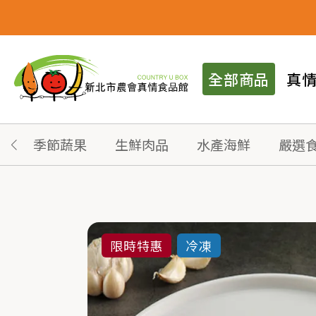
全部商品
真
季節蔬果
生鮮肉品
水產海鮮
嚴選
限時特惠
冷凍