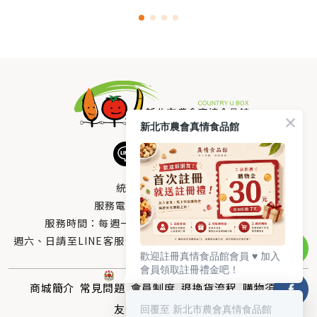
新北市農會真情食品館
統編：33378005
服務電話：
0800-666-980
服務時間：每週一至週五AM 8：10～PM 5：00
週六、日請至LINE客服留言 LINE@帳號搜尋：@uboxorg
歡迎註冊真情食品館會員 ♥️ 加入
會員領取註冊禮金吧！
商城簡介
常見問題
會員制度
退換貨流程
購物須知
友情連結
回覆至 新北市農會真情食品館
聯絡我們