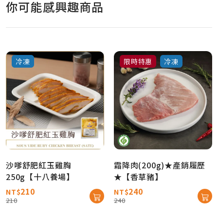
你可能感興趣商品
冷凍
限時特惠
冷凍
沙嗲舒肥紅玉雞胸
霜降肉(200g)★產銷履歷
250g【十八養場】
★【香草豬】
210
240
NT$
NT$
210
240