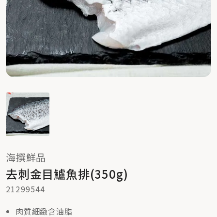
海撰鮮品
去刺金目鱸魚排(350g)
21299544
肉質細緻含油脂