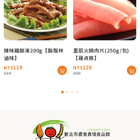
辣味雞腳凍200g【鬍鬚林
里肌火鍋肉片(250g/包)
滷味】
【蓮貞豚】
110
220
NT$
NT$
110
220