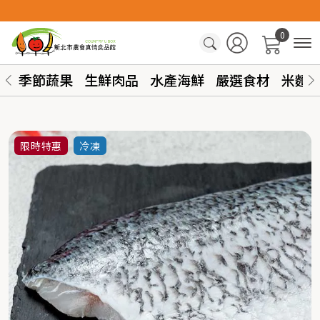
0
季節蔬果
生鮮肉品
水產海鮮
嚴選食材
米麵
限時特惠
冷凍