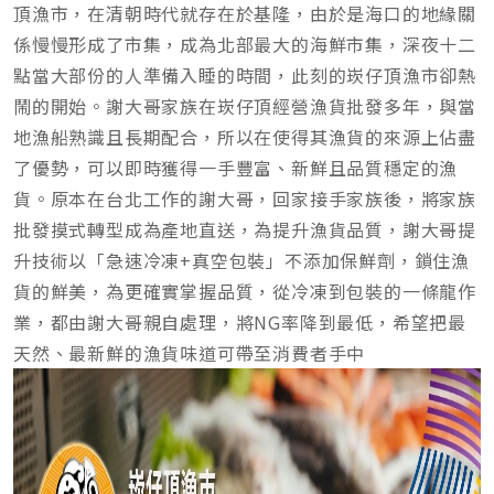
頂漁市，在清朝時代就存在於基隆，由於是海口的地緣關
係慢慢形成了市集，成為北部最大的海鮮市集，深夜十二
點當大部份的人準備入睡的時間，此刻的崁仔頂漁市卻熱
鬧的開始。謝大哥家族在崁仔頂經營漁貨批發多年，與當
地漁船熟識且長期配合，所以在使得其漁貨的來源上佔盡
了優勢，可以即時獲得一手豐富、新鮮且品質穩定的漁
貨。原本在台北工作的謝大哥，回家接手家族後，將家族
批發摸式轉型成為產地直送，為提升漁貨品質，謝大哥提
升技術以「急速冷凍+真空包裝」不添加保鮮劑，鎖住漁
貨的鮮美，為更確實掌握品質，從冷凍到包裝的一條龍作
業，都由謝大哥親自處理，將NG率降到最低，希望把最
天然、最新鮮的漁貨味道可帶至消費者手中