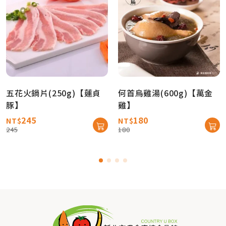
五花火鍋片(250g)【蓮貞
何首烏雞湯(600g)【萬金
豚】
雞】
245
180
NT$
NT$
245
180