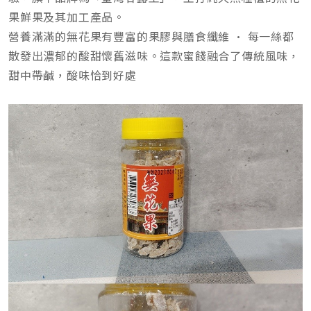
果鮮果及其加工產品。
營養滿滿的無花果有豐富的果膠與膳食纖維 · 每一絲都
散發出濃郁的酸甜懷舊滋味。這款蜜餞融合了傳統風味，
甜中帶鹹，酸味恰到好處