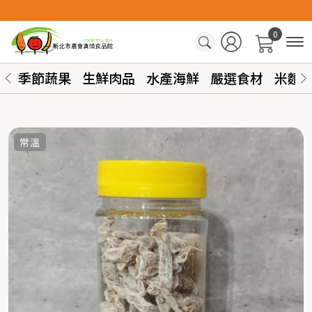
0
季節蔬果
生鮮肉品
水產海鮮
嚴選食材
米麵
常溫