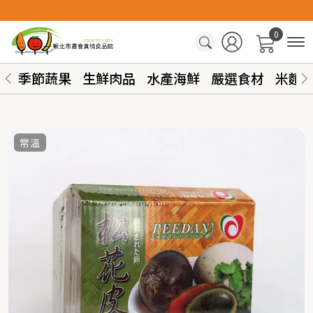
0
季節蔬果
生鮮肉品
水產海鮮
嚴選食材
米麵
常溫