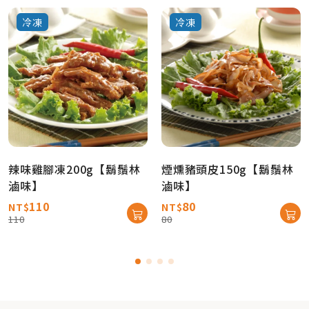
冷凍
冷凍
辣味雞腳凍200g【鬍鬚林
煙燻豬頭皮150g【鬍鬚林
滷味】
滷味】
110
80
NT$
NT$
110
80