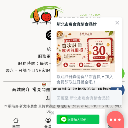
新北市農會真情食品館
統編：33378005
服務電話：
0800-666-980
服務時間：每週一至週五AM 8：10～PM 5：00
週六、日請至LINE客服留言 LINE@帳號搜尋：@uboxorg
歡迎註冊真情食品館會員 ♥️ 加入
會員領取註冊禮金吧！
商城簡介
常見問題
會員制度
退換貨流程
購物須知
友情連結
回覆至 新北市農會真情食品館
聯絡我們
本網站為 新北市農會 真情食品館 版權所有 2026© ALL RIGHTS RESERVED.
DESIGNED BY
MOR-E
立即加入我們！
首頁
會員
購物車(0)
客服