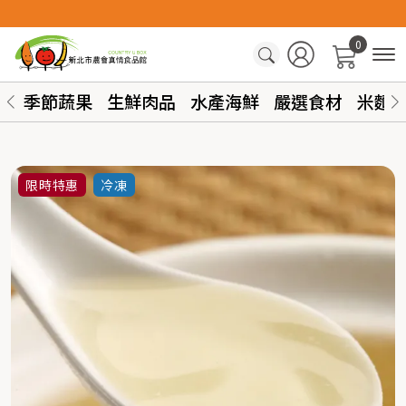
0
季節蔬果
生鮮肉品
水產海鮮
嚴選食材
米麵
限時特惠
冷凍