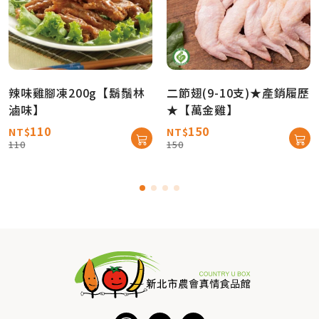
辣味雞腳凍200g【鬍鬚林
二節翅(9-10支)★產銷履歷
滷味】
★【萬金雞】
110
150
NT$
NT$
110
150