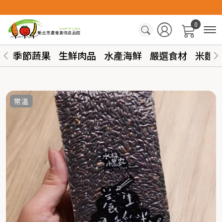
0
季節蔬果
生鮮肉品
水產海鮮
嚴選食材
米麵
常溫