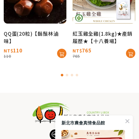
QQ蛋(20粒)【鬍鬚林滷
紅玉雞全雞(1.8kg)★產銷
味】
履歷★【十八養場】
110
765
NT$
NT$
110
765
新北市農會真情食品館