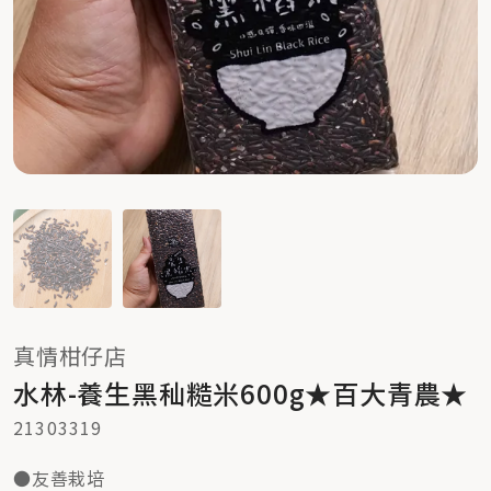
真情柑仔店
水林-養生黑秈糙米600g★百大青農★
21303319
●友善栽培