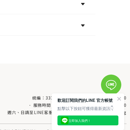
統編：33378005
服務電話：
0800-666-980
歡迎訂閱我們的LINE 官方帳號
服務時間：每週一至週五AM 8：10～PM 5：00
點擊以下按鈕可獲得最新資訊👇
週六、日請至LINE客服留言 LINE@帳號搜尋：@uboxorg
立即加入我們！