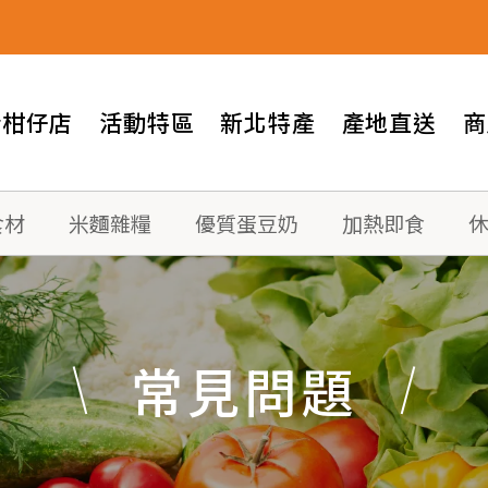
情柑仔店
活動特區
新北特產
產地直送
商
食材
米麵雜糧
優質蛋豆奶
加熱即食
常見問題