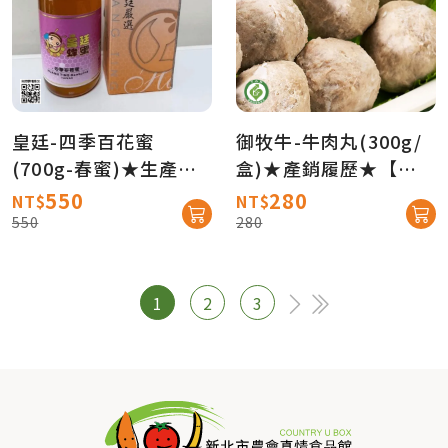
皇廷-四季百花蜜
御牧牛-牛肉丸(300g/
(700g-春蜜)★生產追
盒)★產銷履歷★【御
溯★【真情柑仔店】
牧牛】
550
280
NT$
NT$
550
280
1
2
3