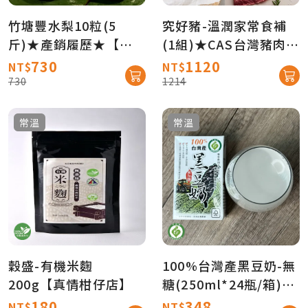
竹塘豐水梨10粒(5
究好豬-溫潤家常食補
斤)★產銷履歷★【產
(1組)★CAS台灣豬肉★
地直送免運】
產銷履歷【產地直送免
730
1120
NT$
NT$
運】
730
1214
常溫
常溫
穀盛-有機米麴
100%台灣產黑豆奶-無
200g【真情柑仔店】
糖(250ml*24瓶/箱)★
產銷履歷★【農會牌】
180
348
NT$
NT$