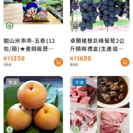
關山米乖乖-五香(12
卓蘭褚譽巨峰葡萄2公
包/箱)★產銷履歷
斤精緻禮盒(生產追溯)
★【真情柑仔店】
【產地直送免運】
350
680
NT$
NT$
350
800
常溫
冷凍