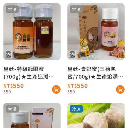
常溫
常溫
皇廷-特級龍眼蜜
皇廷-貴妃蜜(玉荷包
(700g)★生產追溯
蜜/700g)★生產追溯
★【真情柑仔店】
★【真情柑仔店】
550
550
NT$
NT$
550
550
常溫
冷凍