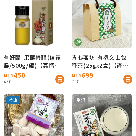
有好醋-果釀梅醋(信義
青心茗坊-有機文山包
農/500g/罐)【真情柑
種茶(25gx2盒)【產地
仔店】
直送免運】
450
699
NT$
NT$
450
738
冷凍
常溫