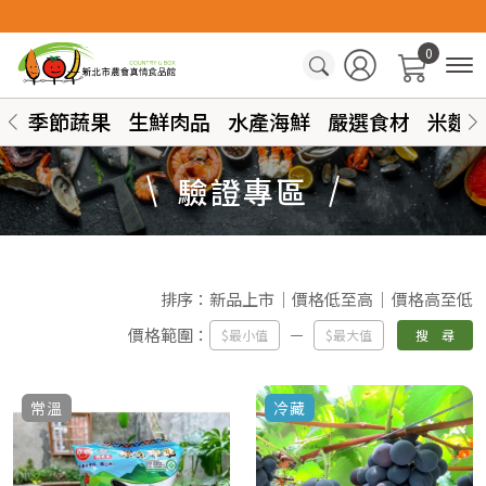
0
季節蔬果
生鮮肉品
水產海鮮
嚴選食材
米麵
驗證專區
排序：
新品上市
價格低至高
價格高至低
價格範圍：
搜 尋
常溫
冷藏