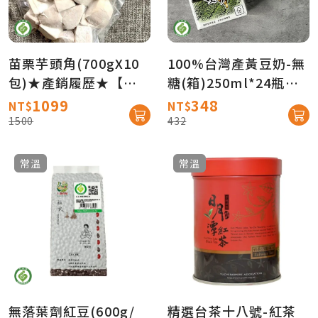
苗栗芋頭角(700gX10
100%台灣產黃豆奶-無
包)★產銷履歷★【產
糖(箱)250ml*24瓶★
地直送免運】
產銷履歷★【農會牌】
1099
348
NT$
NT$
1500
432
常溫
常溫
無落葉劑紅豆(600g/
精選台茶十八號-紅茶