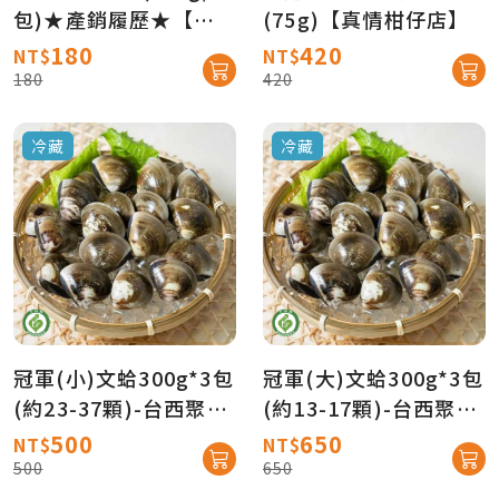
包)★產銷履歷★【真
(75g)【真情柑仔店】
情柑仔店】
180
420
NT$
NT$
180
420
冷藏
冷藏
冠軍(小)文蛤300g*3包
冠軍(大)文蛤300g*3包
(約23-37顆)-台西聚鮮
(約13-17顆)-台西聚鮮
★產銷履歷★【產地直
★產銷履歷★【產地直
500
650
NT$
NT$
送免運】
送免運】
500
650