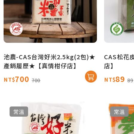
池農-CAS台灣好米2.5kg(2包)★
CAS松花
產銷履歷★【真情柑仔店】
店】
700
89
NT$
NT$
700
89
常溫
常溫