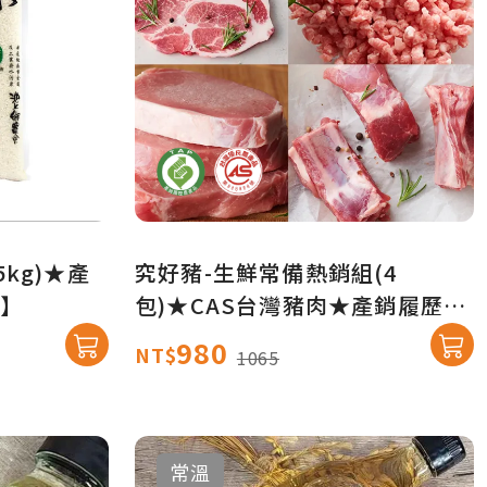
5kg)★產
究好豬-生鮮常備熱銷組(4
】
包)★CAS台灣豬肉★產銷履歷
★【產地直送免運】
980
NT$
1065
常溫