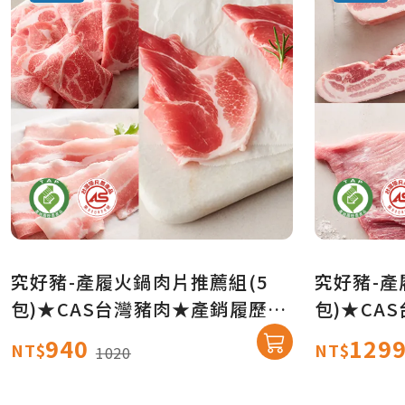
究好豬-產履火鍋肉片推薦組(5
究好豬-產
包)★CAS台灣豬肉★產銷履歷
包)★CA
★【產地直送免運】
★【產地
940
129
NT$
NT$
1020