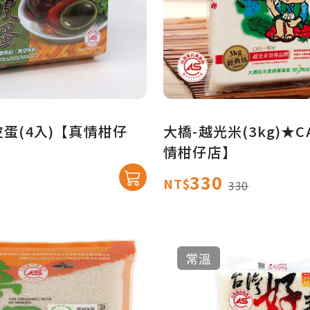
皮蛋(4入)【真情柑仔
大橋-越光米(3kg)★
情柑仔店】
330
NT$
330
常溫