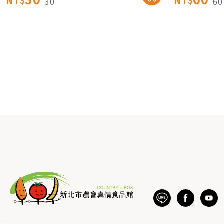
NT$
NT$
30
60