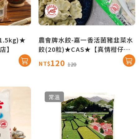
.5kg)★
農會牌水餃-嘉一香活菌豬韭菜水
店】
餃(20粒)★CAS★【真情柑仔
店】
120
NT$
120
常溫