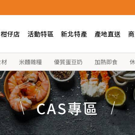
情柑仔店
活動特區
新北特產
產地直送
商
食材
米麵雜糧
優質蛋豆奶
加熱即食
CAS專區