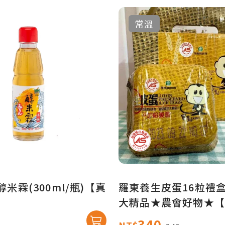
常溫
醇米霖(300ml/瓶)【真
羅東養生皮蛋16粒禮盒
】
大精品★農會好物★【
店】
340