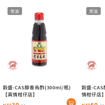
常溫
常溫
穀盛-CAS醇香烏酢(300ml/瓶)
穀盛-CAS
【真情柑仔店】
情柑仔店
30
60