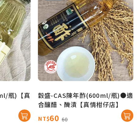
ml/瓶)【真
穀盛-CAS陳年酢(600ml/瓶)●適
合釀醋、醃漬【真情柑仔店】
60
NT$
60