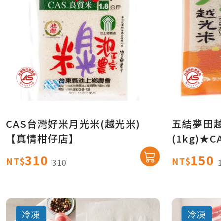
CAS台灣好米月光米(越光米)
五結夢田
【真情柑仔店】
(1kg)
310
150
NT$
NT$
310
冷凍
冷凍