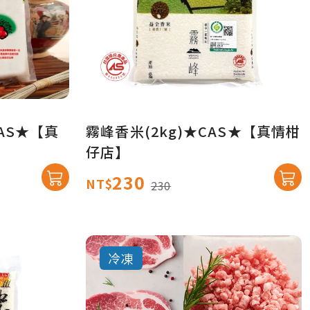
CAS★【真
霧峰香米(2kg)★CAS★【真情柑
仔店】
230
NT$
230
冷凍