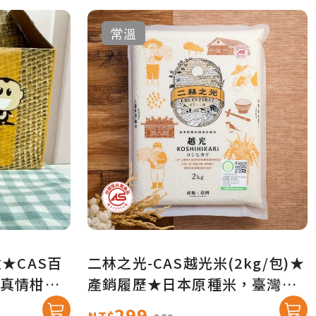
常溫
★CAS百
二林之光-CAS越光米(2kg/包)★
真情柑仔
產銷履歷★日本原種米，臺灣栽
培【真情柑仔店】
299