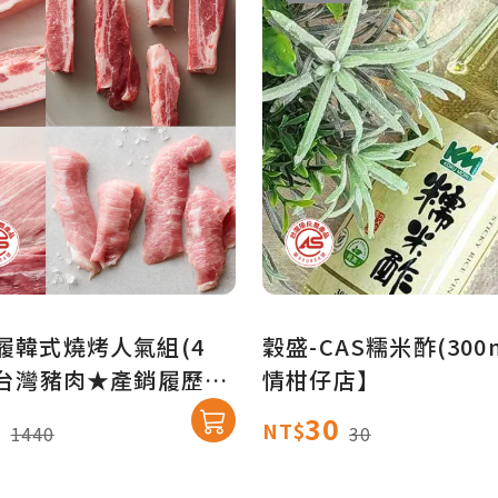
履韓式燒烤人氣組(4
穀盛-CAS糯米酢(300
S台灣豬肉★產銷履歷
情柑仔店】
直送免運】
9
30
NT$
1440
30