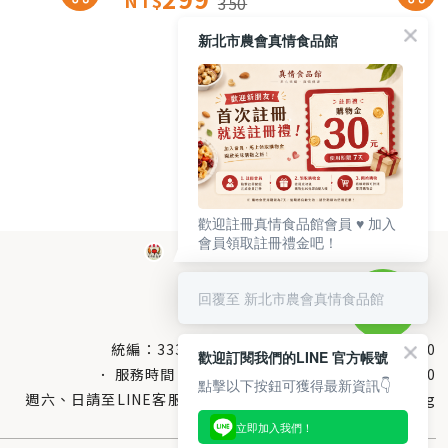
NT$
350
新北市農會真情食品館
歡迎註冊真情食品館會員 ♥️ 加入
會員領取註冊禮金吧！
回覆至 新北市農會真情食品館
統編：33378005
服務電話：
0800-666-980
歡迎訂閱我們的LINE 官方帳號
服務時間：每週一至週五AM 8：10～PM 5：00
點擊以下按鈕可獲得最新資訊👇
週六、日請至LINE客服留言 LINE@帳號搜尋：@uboxorg
立即加入我們！