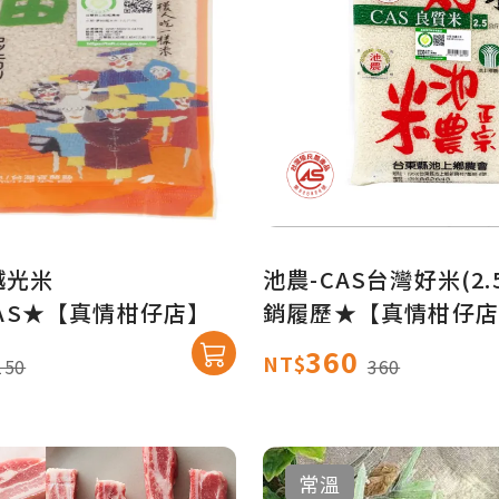
越光米
池農-CAS台灣好米(2.
★CAS★【真情柑仔店】
銷履歷★【真情柑仔店
360
NT$
150
360
常溫