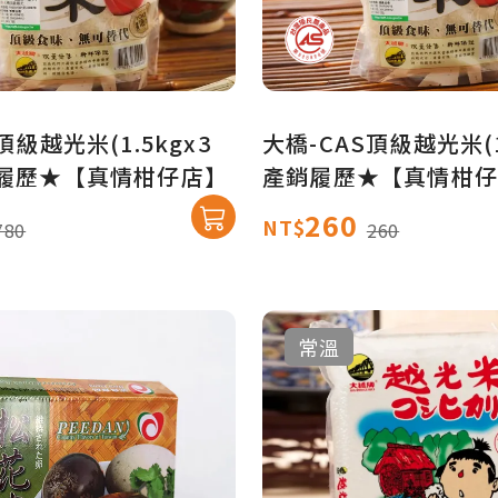
頂級越光米(1.5kgx3
大橋-CAS頂級越光米(1
銷履歷★【真情柑仔店】
產銷履歷★【真情柑仔
260
NT$
780
260
常溫