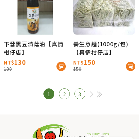
下營黑豆清蔭油【真情
養生意麵(1000g/包)
柑仔店】
【真情柑仔店】
130
150
NT$
NT$
130
150
1
2
3