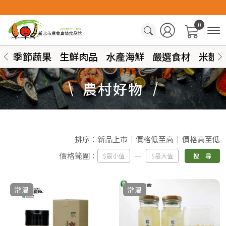
0
季節蔬果
生鮮肉品
水產海鮮
嚴選食材
米麵
農村好物
排序：
新品上市
價格低至高
價格高至低
價格範圍：
搜 尋
常溫
常溫