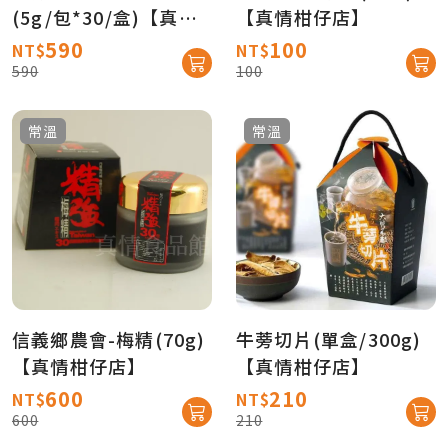
(5g/包*30/盒)【真情
【真情柑仔店】
柑仔店】
590
100
NT$
NT$
590
100
常溫
常溫
信義鄉農會-梅精(70g)
牛蒡切片(單盒/300g)
【真情柑仔店】
【真情柑仔店】
600
210
NT$
NT$
600
210