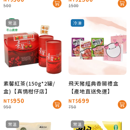
500
1500
常溫
冷凍
素馨紅茶(150g*2罐/
飛天豬經典香腸禮盒
盒)【真情柑仔店】
【產地直送免運】
950
699
NT$
NT$
950
750
常溫
常溫