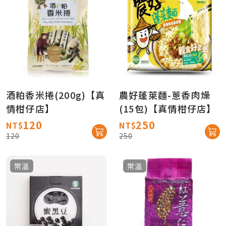
酒粕香米捲(200g)【真
農好蓬萊麵-蔥香肉燥
情柑仔店】
(15包)【真情柑仔店】
120
250
NT$
NT$
120
250
常溫
常溫