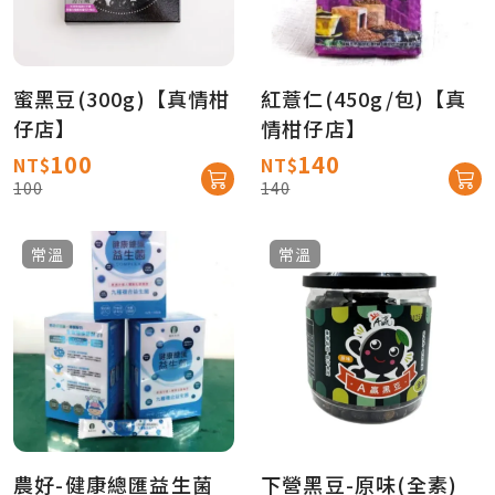
蜜黑豆(300g)【真情柑
紅薏仁(450g/包)【真
仔店】
情柑仔店】
100
140
NT$
NT$
100
140
常溫
常溫
農好-健康總匯益生菌
下營黑豆-原味(全素)