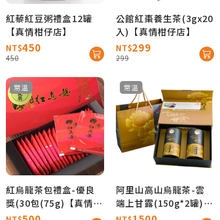
紅藜紅豆粥禮盒12罐
公館紅棗養生茶(3gx20
【真情柑仔店】
入)【真情柑仔店】
450
299
NT$
NT$
450
299
常溫
常溫
紅烏龍茶包禮盒-優良
阿里山高山烏龍茶-雲
獎(30包(75g)【真情柑
端上甘露(150g*2罐)
仔店】
【真情柑仔店】
500
1500
NT$
NT$