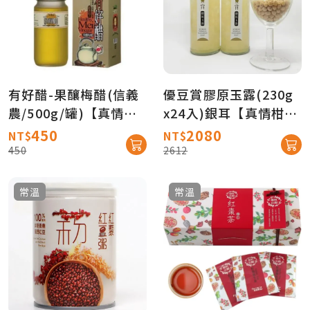
有好醋-果釀梅醋(信義
優豆賞膠原玉露(230g
農/500g/罐)【真情柑
x24入)銀耳【真情柑仔
仔店】
店】
450
2080
NT$
NT$
450
2612
常溫
常溫