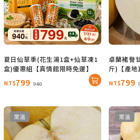
夏日仙草季(花生湯1盒+仙草凍1
卓蘭褚譽甘露
盒)優惠組【真情館限時免運】
斤)【產地
799
799
NT$
NT$
940
常溫
常溫