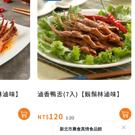
林滷味】
滷香鴨舌(7入)【鬍鬚林滷味】
120
NT$
120
新北市農會真情食品館