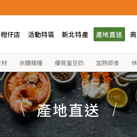
情柑仔店
活動特區
新北特產
產地直送
商
食材
米麵雜糧
優質蛋豆奶
加熱即食
產地直送