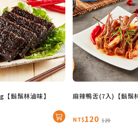
0g【鬍鬚林滷味】
麻辣鴨舌(7入)【鬍鬚
120
NT$
120