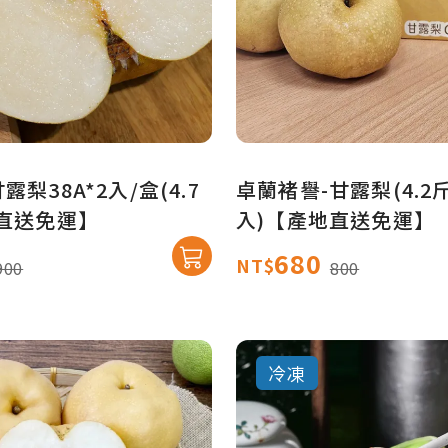
梨38A*2入/盒(4.7
卓蘭褚譽-甘露梨(4.2斤
直送免運】
入)【產地直送免運】
680
NT$
900
800
冷凍