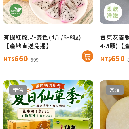
有機紅龍果-雙色(4斤/6-8粒)
台東友善栽
【產地直送免運】
4-5顆)
660
650
NT$
NT$
699
常溫
常溫