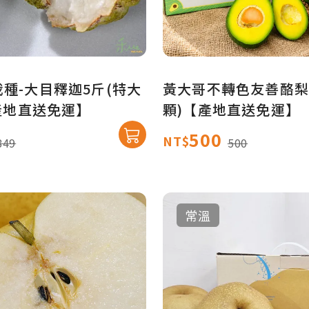
種-大目釋迦5斤(特大
黃大哥不轉色友善酪梨3
【產地直送免運】
顆)【產地直送免運】
500
NT$
849
500
常溫