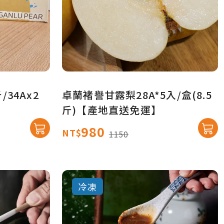
/34Ax2
卓蘭褚譽甘露梨28A*5入/盒(8.5
斤)【產地直送免運】
980
NT$
1150
冷凍