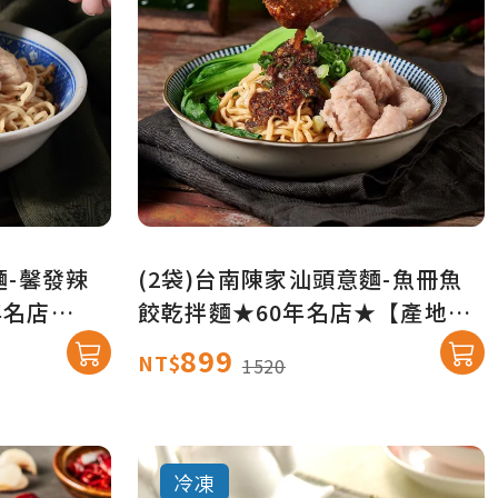
麵-馨發辣
(2袋)台南陳家汕頭意麵-魚冊魚
年名店
餃乾拌麵★60年名店★【產地直
送免運】
899
NT$
1520
冷凍