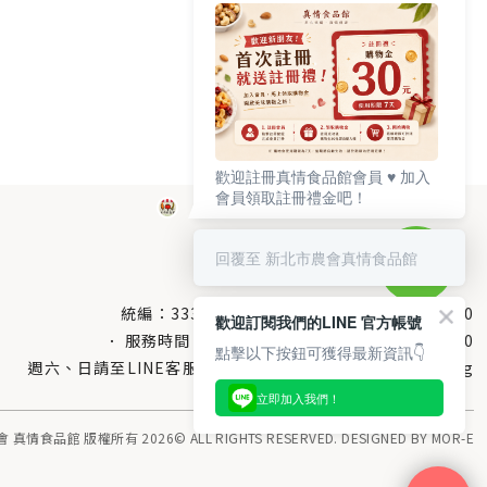
歡迎註冊真情食品館會員 ♥️ 加入
會員領取註冊禮金吧！
回覆至 新北市農會真情食品館
統編：33378005
服務電話：
0800-666-980
歡迎訂閱我們的LINE 官方帳號
服務時間：每週一至週五AM 8：10～PM 5：00
點擊以下按鈕可獲得最新資訊👇
週六、日請至LINE客服留言 LINE@帳號搜尋：@uboxorg
立即加入我們！
情食品館 版權所有 2026© ALL RIGHTS RESERVED. DESIGNED BY
MOR-E