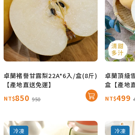
卓蘭褚譽甘露梨22A*6入/盒(8斤)
卓蘭頂級雪
【產地直送免運】
盒【產地
850
499
NT$
NT$
950
冷凍
冷凍