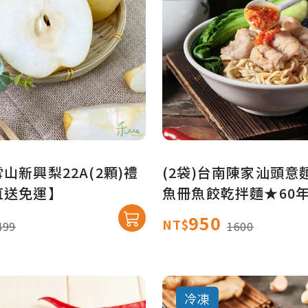
山新興梨22A(2顆)禮
(2袋)台南陳家汕頭意
直送免運】
魚冊魚餃乾拌麵★60
★【產地直送免運】
950
NT$
499
1600
冷凍