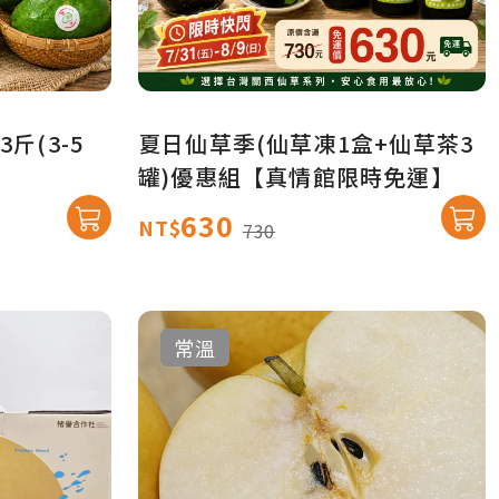
斤(3-5
夏日仙草季(仙草凍1盒+仙草茶3
罐)優惠組【真情館限時免運】
630
NT$
730
常溫