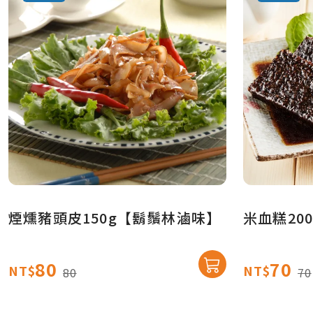
煙燻豬頭皮150g【鬍鬚林滷味】
米血糕20
80
70
NT$
NT$
80
70