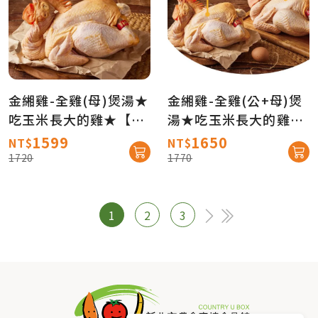
金緗雞-全雞(母)煲湯★
金緗雞-全雞(公+母)煲
吃玉米長大的雞★【產
湯★吃玉米長大的雞
地直送免運】
★【產地直送免運】
1599
1650
NT$
NT$
1720
1770
1
2
3