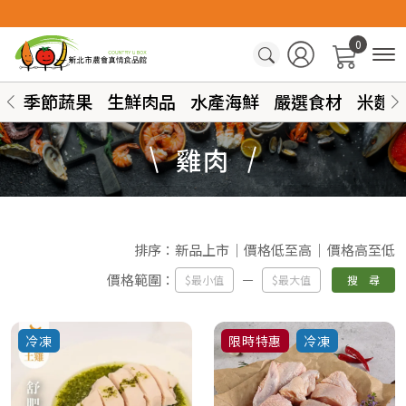
0
季節蔬果
生鮮肉品
水產海鮮
嚴選食材
米麵
雞肉
排序：
新品上市
價格低至高
價格高至低
價格範圍：
搜 尋
冷凍
限時特惠
冷凍