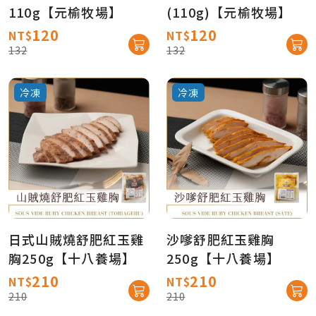
110g【元榆牧場】
(110g)【元榆牧場】
120
120
NT$
NT$
132
132
冷凍
冷凍
日式山賊燒舒肥紅玉雞
沙嗲舒肥紅玉雞胸
胸250g【十八養場】
250g【十八養場】
210
210
NT$
NT$
210
210