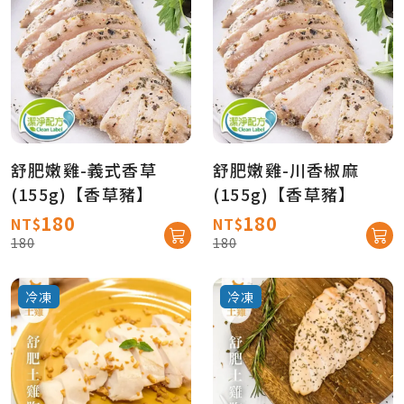
舒肥嫩雞-義式香草
舒肥嫩雞-川香椒麻
(155g)【香草豬】
(155g)【香草豬】
180
180
NT$
NT$
180
180
冷凍
冷凍