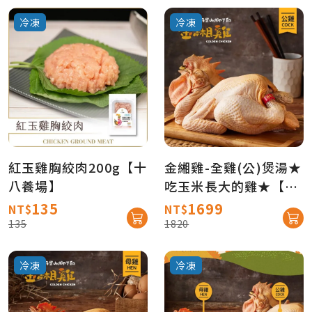
冷凍
冷凍
紅玉雞胸絞肉200g【十
金緗雞-全雞(公)煲湯★
八養場】
吃玉米長大的雞★【產
地直送免運】
135
1699
NT$
NT$
135
1820
冷凍
冷凍