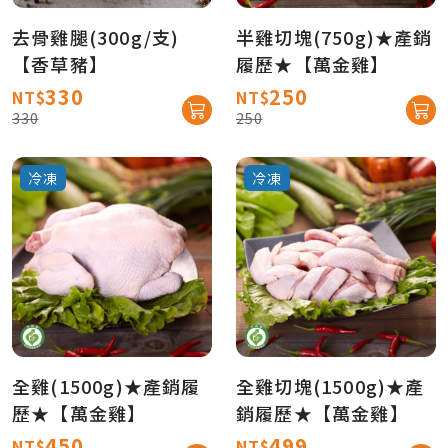
去骨雞腿(300g/支)
半雞切塊(750g)★產銷
【香草豬】
履歷★【萬金雞】
330
250
NT$
NT$
330
250
冷凍
冷凍
全雞(1500g)★產銷履
全雞切塊(1500g)★產
歷★【萬金雞】
銷履歷★【萬金雞】
450
499
NT$
NT$