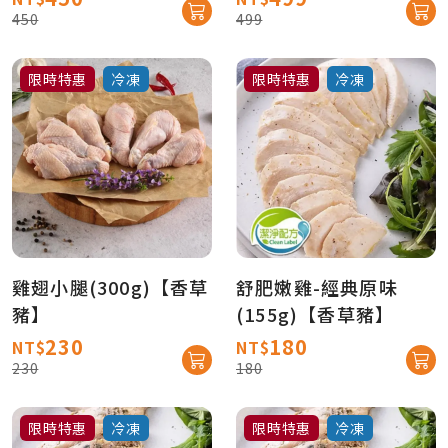
450
499
限時特惠
冷凍
限時特惠
冷凍
雞翅小腿(300g)【香草
舒肥嫩雞-經典原味
豬】
(155g)【香草豬】
230
180
NT$
NT$
230
180
限時特惠
冷凍
限時特惠
冷凍