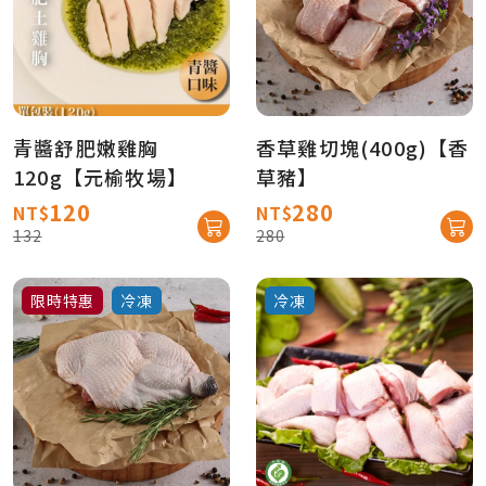
青醬舒肥嫩雞胸
香草雞切塊(400g)【香
120g【元榆牧場】
草豬】
120
280
NT$
NT$
132
280
限時特惠
冷凍
冷凍