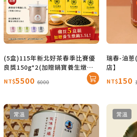
(5盒)115年新北好茶春季比賽優
瑞春-油蔥(
良獎150g*2(加贈鍋寶養生燉鍋
店】
3.5L)【真情柑仔店】
5500
150
NT$
NT$
6000
常溫
常溫