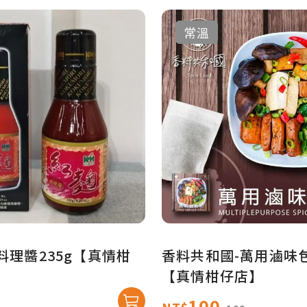
常溫
料理醬235g【真情柑
香料共和國-萬用滷味包(
【真情柑仔店】
100