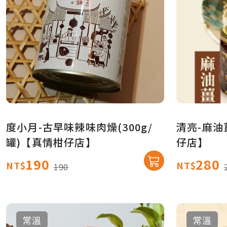
度小月-古早味辣味肉燥(300g/
清亮-麻油薑
罐)【真情柑仔店】
仔店】
190
280
NT$
NT$
190
常溫
常溫