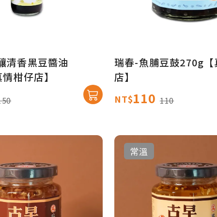
檬釀清香黑豆醬油
瑞春-魚脯豆鼓270g
【真情柑仔店】
店】
110
NT$
150
110
常溫