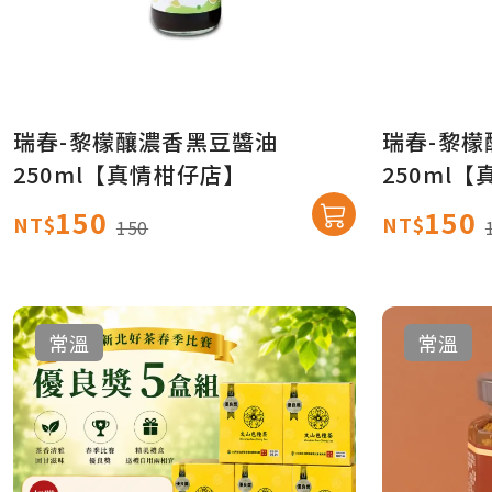
瑞春-黎檬釀濃香黑豆醬油
瑞春-黎
250ml【真情柑仔店】
250ml
150
150
NT$
NT$
150
常溫
常溫