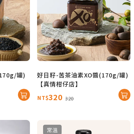
70g/罐)
好日籽-苦茶油素XO醬(170g/罐)
【真情柑仔店】
320
NT$
320
常溫