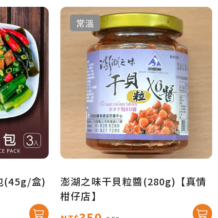
常溫
45g/盒)
澎湖之味干貝粒醬(280g)【真情
柑仔店】
350