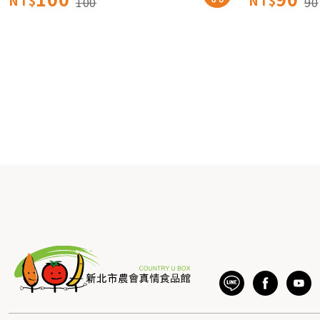
NT$
NT$
100
90