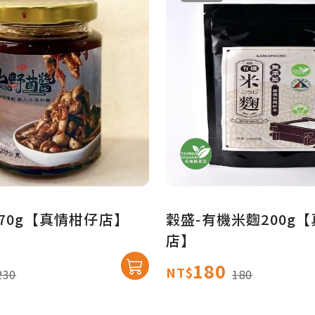
70g【真情柑仔店】
穀盛-有機米麴200g
店】
180
NT$
230
180