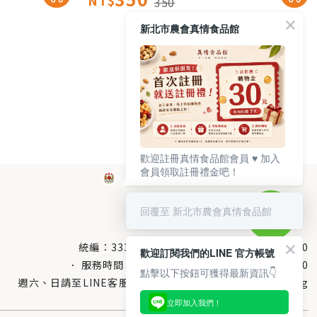
NT$
350
新北市農會真情食品館
歡迎註冊真情食品館會員 ♥️ 加入
會員領取註冊禮金吧！
回覆至 新北市農會真情食品館
統編：33378005
服務電話：
0800-666-980
歡迎訂閱我們的LINE 官方帳號
服務時間：每週一至週五AM 8：10～PM 5：00
點擊以下按鈕可獲得最新資訊👇
週六、日請至LINE客服留言 LINE@帳號搜尋：@uboxorg
立即加入我們！