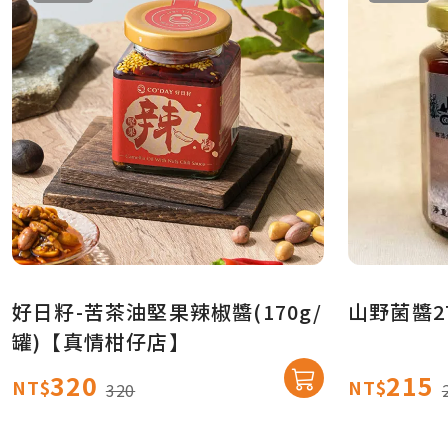
好日籽-苦茶油堅果辣椒醬(170g/
山野菌醬2
罐)【真情柑仔店】
320
215
NT$
NT$
320