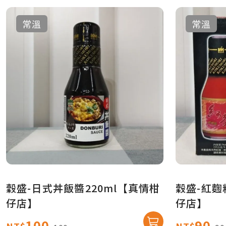
常溫
常溫
穀盛-日式丼飯醬220ml【真情柑
穀盛-紅麴
仔店】
仔店】
100
90