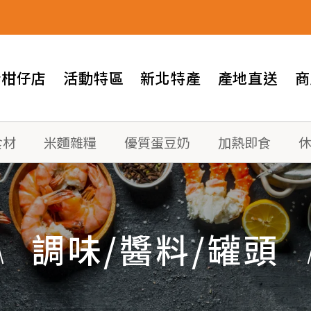
情柑仔店
活動特區
新北特產
產地直送
商
食材
米麵雜糧
優質蛋豆奶
加熱即食
調味/醬料/罐頭