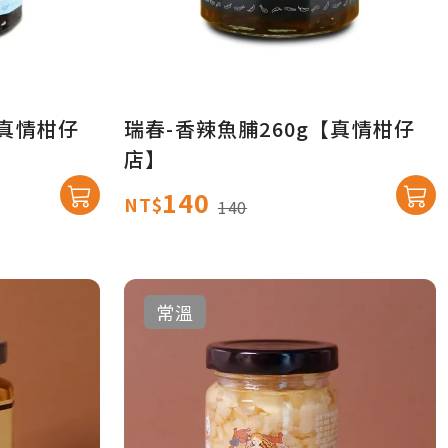
【真情柑仔
瑞春-香辣魚脯260g【真情柑仔
店】
140
NT$
140
常溫