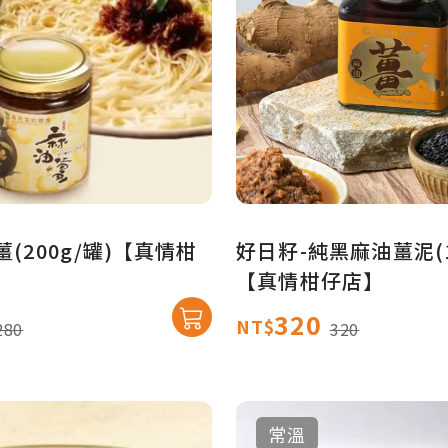
(200g/罐)【真情柑
好日籽-純黑麻油薑泥(1
【真情柑仔店】
320
NT$
280
320
常溫