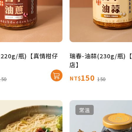
220g/瓶)【真情柑仔
瑞春-油蒜(230g/瓶
店】
150
NT$
150
150
常溫