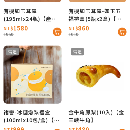
有機如玉耳露
有機如玉耳露-如玉五
(195mlx24瓶)【產地
福禮盒(5瓶x2盒)【產
直送免運】
地直送免運】
1580
860
NT$
NT$
1950
1010
常溫
常溫
褚譽-冰糖燉梨禮盒
金牛角鳳梨(10入)【金
(100mlx10包/盒)【產
三峽牛角】
地直送免運】
999
480
NT$
NT$