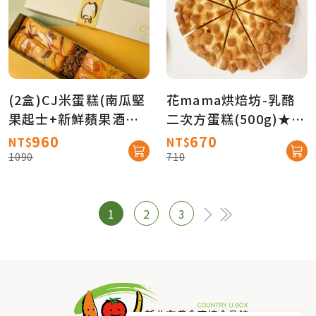
(2盒)CJ米蛋糕(南瓜堅
花mama烘焙坊-乳酪
果起士+新鮮蘋果酒釀
二次方蛋糕(500g)★招
桂圓)【產地直送免
牌商品★團購人氣商品
960
670
NT$
NT$
運】
【產地直送免運】
1090
710
1
2
3