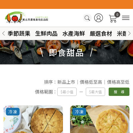
0
季節蔬果
生鮮肉品
水產海鮮
嚴選食材
米麵
即食甜品
排序：
新品上市
價格低至高
價格高至低
價格範圍：
搜 尋
冷凍
冷凍