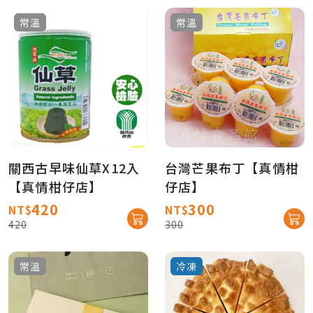
常溫
常溫
關西古早味仙草X12入
台灣芒果布丁【真情柑
【真情柑仔店】
仔店】
420
300
NT$
NT$
420
300
常溫
冷凍