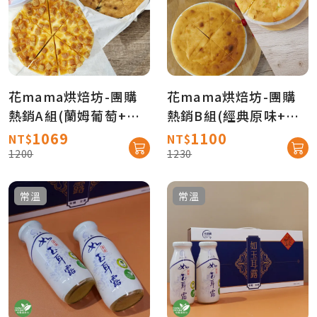
花mama烘焙坊-團購
花mama烘焙坊-團購
熱銷A組(蘭姆葡萄+乳
熱銷B組(經典原味+檸
酪二次方/500GX2
檬麻糬/500gX2入)★
1069
1100
NT$
NT$
入)★團購人氣商品
團購人氣商品【產地直
1200
1230
【產地直送免運】
送免運】
常溫
常溫