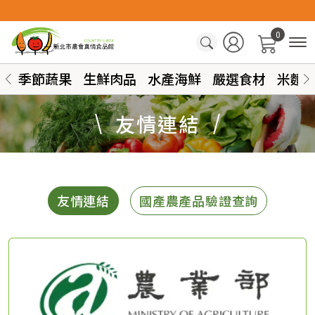
0
季節蔬果
生鮮肉品
水產海鮮
嚴選食材
米麵
友情連結
友情連結
國產農產品驗證查詢