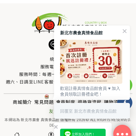
新北市農會真情食品館
統編：33378005
服務電話：
0800-666-980
服務時間：每週一至週五AM 8：10～PM 5：00
週六、日請至LINE客服留言 LINE@帳號搜尋：@uboxorg
歡迎註冊真情食品館會員 ♥️ 加入
會員領取註冊禮金吧！
商城簡介
常見問題
會員制度
退換貨流程
購物須知
回覆至 新北市農會真情食品館
友情連結
聯絡我們
本網站為 新北市農會 真情食品館 版權所有 2026© ALL RIGHTS RESERVED.
DESIGNED BY
MOR-E
立即加入我們！