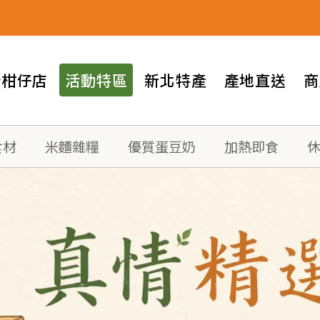
情柑仔店
活動特區
新北特產
產地直送
商
食材
米麵雜糧
優質蛋豆奶
加熱即食