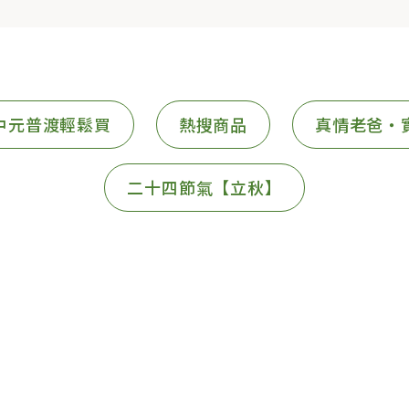
中元普渡輕鬆買
熱搜商品
真情老爸・
二十四節氣【立秋】