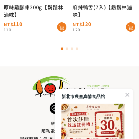
原味雞腳凍200g【鬍鬚林
麻辣鴨舌(7入)【鬍鬚林滷
滷味】
味】
110
120
NT$
NT$
110
120
新北市農會真情食品館
統編：33378005
服務電話：
0800-666-980
服務時間：每週一至週五AM 8：10～PM 5：00