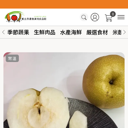
0
季節蔬果
生鮮肉品
水產海鮮
嚴選食材
米麵
常溫