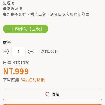
錯過唷~
●常溫配送
●外島不配送，排單出貨，到貨日以客服通知為主
二十四節氣【立秋】
數量
還剩100件
原價
NT$1030
NT.999
下單回饋
5點 紅利點數
收藏