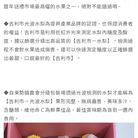
曆年送禮市場最高檔的水果之一，絕對不能錯過唷~
◆吉利市光波水梨為提昇產業品牌的認證，也保證消費者
的權益！吉利市是利用近紅外光來測定水梨內糖度及酸
度，據以篩選分級出高品質的【吉利市－水梨】。檢測過
程不會對水果造成傷害，還可以快速測定糖度以正確篩選
出最甜、口感最好的【吉利市】。
◆自東勢鎮農會分級包裝場透過光波檢測的水梨才能稱為
【吉利市－光波水梨】果形完整、無病蟲害、美味多汁、
含醣類、維他命Ｃ為鮮果佳品，最佳賞味期為貨到一週內
食用。