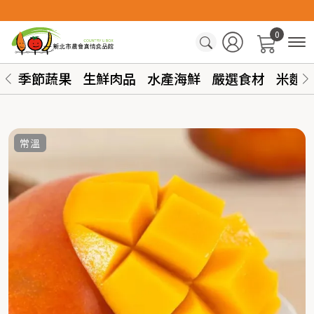
0
季節蔬果
生鮮肉品
水產海鮮
嚴選食材
米麵
常溫