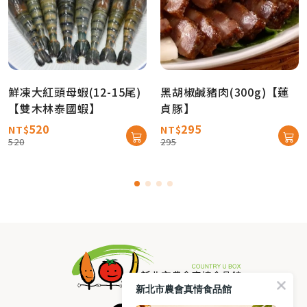
鮮凍大紅頭母蝦(12-15尾)
黑胡椒鹹豬肉(300g)【蓮
【雙木林泰國蝦】
貞豚】
520
295
NT$
NT$
520
295
新北市農會真情食品館