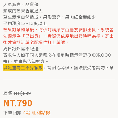
人氣超高，品質優
熟成的芒果香氣迷人
草生栽培自然熟成，果形漂亮、果肉細緻纖維少
平均甜度13~15度以上
芒果訂單轉單後，將依訂購順序由農友安排出貨，系統會
先顯示為「已出貨」，實際仍依產地出貨時程為準，寄出
後才會於訂單宅配欄位打上單號。
周日跟外島不配送。
寄收件人如不同人請務必在填單時標示清楚(XXX收OOO
寄)，並事先告知對方。
以足重為主不算顆數
，請耐心等候，無法接受者請勿下單
原價
NT$899
NT.790
下單回饋
4點 紅利點數