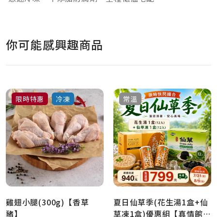
你可能感興趣商品
限時特惠
冷凍
常溫
雞翅小腿(300g)【香草
夏日仙草季(花生湯1盒+仙
豬】
草凍1盒)優惠組【真情館限