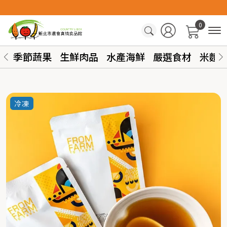
0
季節蔬果
生鮮肉品
水產海鮮
嚴選食材
米麵
冷凍