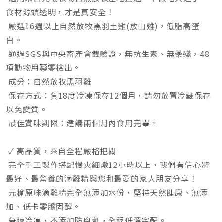
食材源頭透明，才是真安全！
嚴選16週以上自然放牧黑羽土雞(放山雞)，低脂高蛋
白。
通過SGS與中央畜產會雙驗證，無抗生素、無藥殘，48
項動物用藥零檢出。
成分：自然放牧黑羽雞
保存方式：負18度冷凍保存12個月，請勿放置冷藏保存
以免變質。
最佳賞味期限：建議兩個月內食用完畢。
✓ 高品質，來自全程嚴格把關
完全手工製作搭配慢火細燉12小時以上，我們有信心將
最好、最營養的滴雞精與您和最愛的家人朋友分享！
元榆原味滴雞精完全無添加水份，堅持天然健康、無添
加、低卡零膽固醇。
急速冷凍，不添加防腐劑，全程低溫宅配。