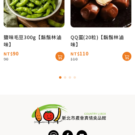
鹽味毛豆300g【鬍鬚林滷
QQ蛋(20粒)【鬍鬚林滷
味】
味】
90
110
NT$
NT$
90
110