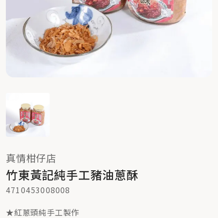
真情柑仔店
竹東黃記純手工豬油蔥酥
4710453008008
★紅蔥頭純手工製作