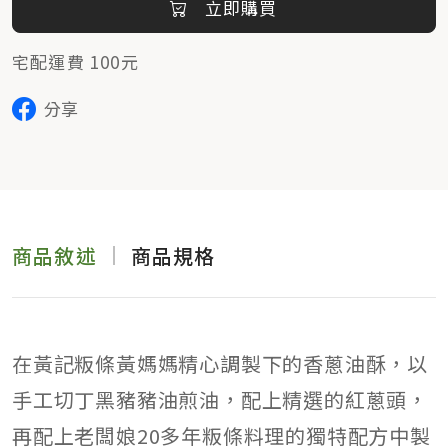
立即購買
宅配運費 100元
分享
商品敘述
商品規格
在黃記粄條黃媽媽精心調製下的香蔥油酥，以
手工切丁黑豬豬油煎油，配上精選的紅蔥頭，
再配上老闆娘20多年粄條料理的獨特配方中製