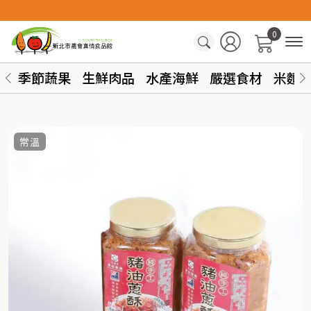
0
季節蔬果
生鮮肉品
水產海鮮
嚴選食材
米麵
常溫