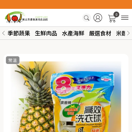
0
季節蔬果
生鮮肉品
水產海鮮
嚴選食材
米麵
常溫