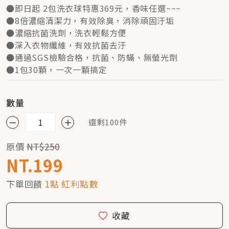
●即日起 2包洗衣球特惠369元，香味任選~~~
●8倍濃縮清潔力，有效除臭，消除頑固汙垢
●濃縮抗菌洗劑，洗衣輕鬆方便
●深入衣物纖維，有效抗菌去汙
●通過SGS檢驗合格，抗菌、防蟎、無螢光劑
●1包30顆，一次一顆搞定
數量
還剩100件
原價
NT$250
NT.199
下單回饋
1點 紅利點數
收藏