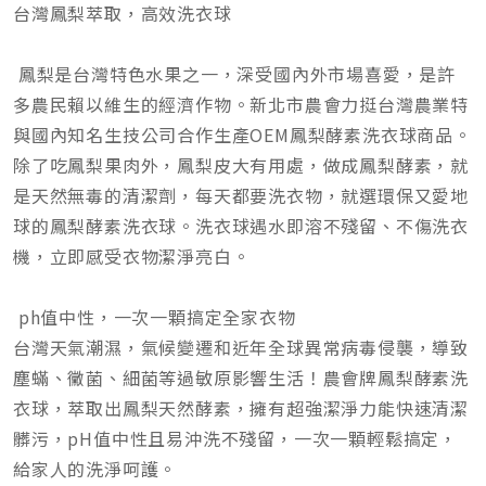
台灣鳳梨萃取，高效洗衣球
鳳梨是台灣特色水果之一，深受國內外市場喜愛，是許
多農民賴以維生的經濟作物。新北市農會力挺台灣農業特
與國內知名生技公司合作生產OEM鳳梨酵素洗衣球商品。
除了吃鳳梨果肉外，鳳梨皮大有用處，做成鳳梨酵素，就
是天然無毒的清潔劑，每天都要洗衣物，就選環保又愛地
球的鳳梨酵素洗衣球。洗衣球遇水即溶不殘留、不傷洗衣
機，立即感受衣物潔淨亮白。
ph值中性，一次一顆搞定全家衣物
台灣天氣潮濕，氣候變遷和近年全球異常病毒侵襲，導致
塵蟎、黴菌、細菌等過敏原影響生活！農會牌鳳梨酵素洗
衣球，萃取出鳳梨天然酵素，擁有超強潔淨力能快速清潔
髒污，pH值中性且易沖洗不殘留，一次一顆輕鬆搞定，
給家人的洗淨呵護。