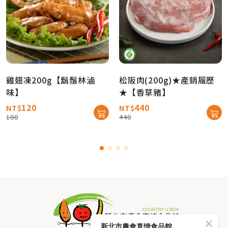
雞翅凍200g【鬍鬚林滷
松阪肉(200g)★產銷履歷
味】
★【香草豬】
120
440
NT$
NT$
180
440
新北市農會真情食品館