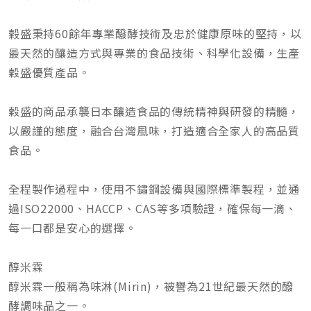
榖盛秉持60餘年專業醱酵技術及忠於健康原味的堅持，以
最天然的釀造方式與專業的食品技術、科學化設備，生產
穀盛優質產品。
穀盛的商品承襲日本釀造食品的傳統精神與研發的精髓，
以嚴謹的態度，融合台灣風味，打造適合全家人的高品質
食品。
全程製作過程中，使用不鏽鋼設備與國際標準製程，並通
過ISO22000、HACCP、CAS等多項驗證，確保每一滴、
每一口都是安心的選擇。
醇米霖
醇米霖一般稱為味淋(Mirin)，被譽為21世紀最天然的醱
酵調味品之一。