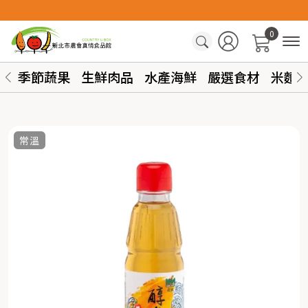
0
季節蔬果
生鮮肉品
水產海鮮
嚴選食材
米麵
常溫