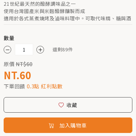
21世紀最天然的醱酵調味品之一
使用台灣國產米與米麴醱酵釀製而成
適用於各式蒸煮燒烤及滷味料理中。可取代味精、糖與酒
數量
還剩89件
原價
NT$60
NT.60
下單回饋
0.3點 紅利點數
收藏
加入購物車