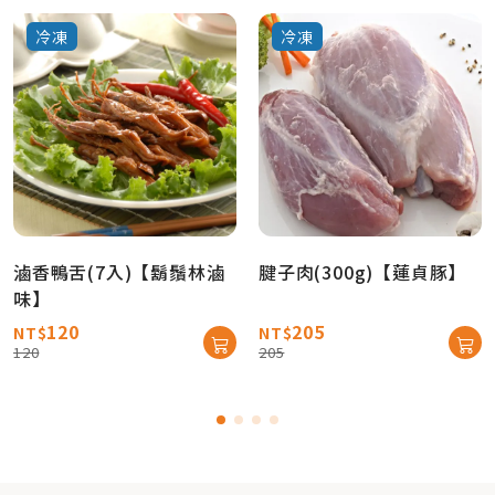
冷凍
冷凍
滷香鴨舌(7入)【鬍鬚林滷
腱子肉(300g)【蓮貞豚】
味】
120
205
NT$
NT$
120
205