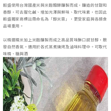
榖盛使用台灣國產米與米麴醱酵釀製而成，釀造的甘甜和
香醇，可去腥化鹹、增加光澤與鮮味、取代味素，也因此
穀盛獨家商標註冊命名為「醇米霖」，更受家庭與各類食
品場重用。
以精選糯米加上米麴釀製而成之高品質味醂口感甘醇，散
發自然香氣。適用於各式蒸煮燒烤及滷味料理中。可取代
味精、糖與酒