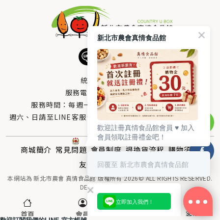
新北市農會真情食品館
統編：33378005
服務電話：
0800-666-980
服務時間：每週一至週五AM 8：10～PM 5：00
週六、日請至LINE客服留言 LINE@帳號搜尋：@uboxorg
歡迎註冊真情食品館會員 ♥️ 加入
會員領取註冊禮金吧！
商城簡介
常見問題
會員制度
退換貨流程
購物須知
友情連結
回覆至 新北市農會真情食品館
聯絡我們
本網站為 新北市農會 真情食品館 版權所有 2026© ALL RIGHTS RESERVED.
DESIGNED BY
MOR-E
立即加入我們！
首頁
會員
購物車(0)
客服
歡迎訂閱我們的LINE 官方帳號