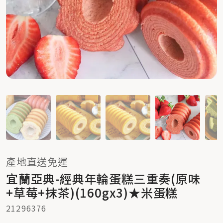
產地直送免運
宜蘭亞典-經典年輪蛋糕三重奏(原味
+草莓+抹茶)(160gx3)★米蛋糕
21296376