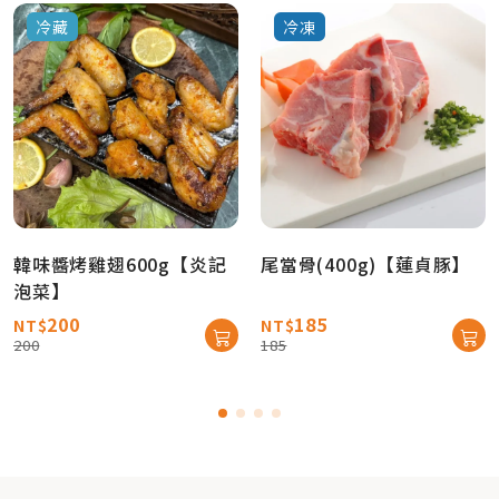
冷藏
冷凍
韓味醬烤雞翅600g【炎記
尾當骨(400g)【蓮貞豚】
泡菜】
200
185
NT$
NT$
200
185