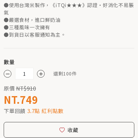
●使用台灣米製作，《iTQi★★★》認證・好消化不易脹
氣
●嚴選食材，進口鮮奶油
●三種風味一次擁有
●到貨日以客服通知為主。
數量
還剩100件
原價
NT$910
NT.749
下單回饋
3.7點 紅利點數
收藏