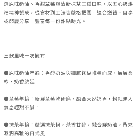
選原味奶油、香甜草莓與清新抹茶三種口味，以五心級烘
焙精神製成，從食材到工法皆嚴格把關。適合送禮、自享
或節慶分享，豐富每一份甜點時光。
三款風味一次擁有
●原味奶油年輪：香醇奶油與細膩麵糊堆疊而成，層層柔
軟，奶香綿延。
●草莓年輪：新鮮草莓乾研磨，融合天然奶香，粉紅迷人
氣息輕甜不膩。
●抹茶年輪：嚴選抹茶粉，茶香甘醇，融合鮮奶油，帶來
濕潤高雅的日式風