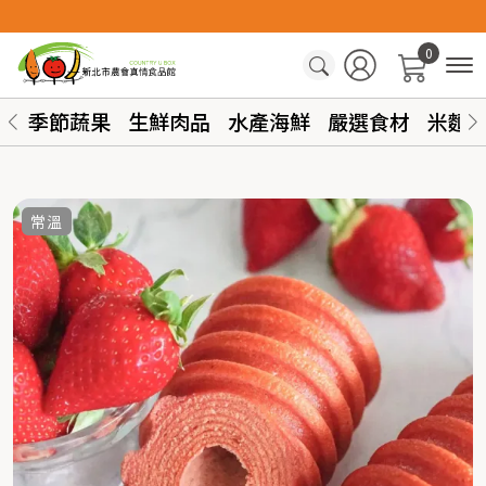
0
季節蔬果
生鮮肉品
水產海鮮
嚴選食材
米麵
常溫