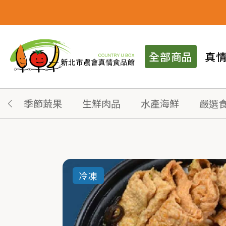
全部商品
真
季節蔬果
生鮮肉品
水產海鮮
嚴選
冷凍