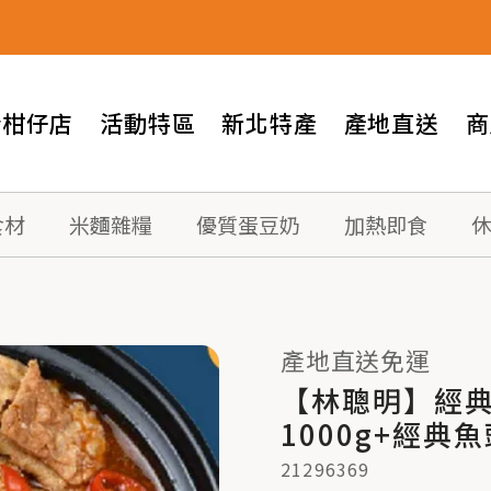
情柑仔店
活動特區
新北特產
產地直送
商
食材
米麵雜糧
優質蛋豆奶
加熱即食
產地直送免運
【林聰明】經典
1000g+經典魚
21296369