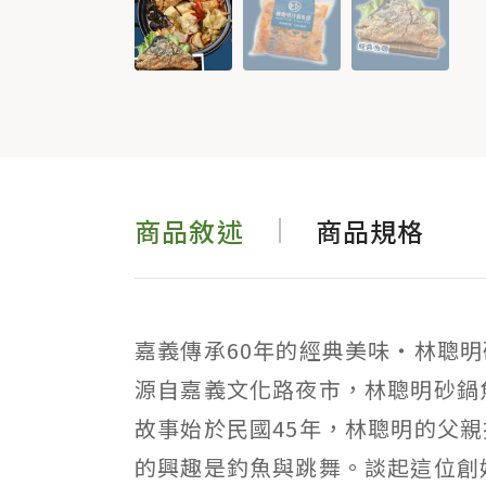
商品敘述
商品規格
嘉義傳承60年的經典美味・林聰
源自嘉義文化路夜市，林聰明砂鍋
故事始於民國45年，林聰明的父
的興趣是釣魚與跳舞。談起這位創