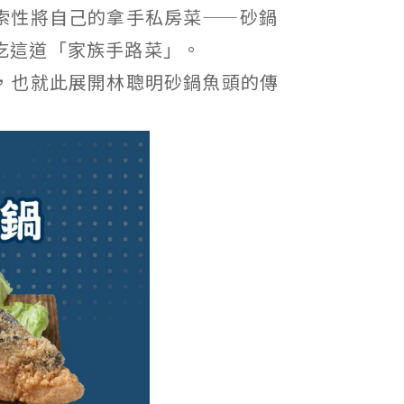
索性將自己的拿手私房菜——砂鍋
吃這道「家族手路菜」。
，也就此展開林聰明砂鍋魚頭的傳