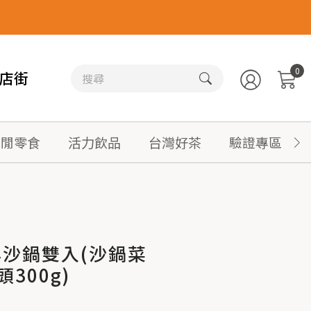
0
店街
休閒零食
活力飲品
台灣好茶
驗證專區
沙鍋雙入(沙鍋菜
頭300g)