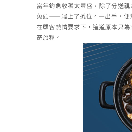
當年釣魚收穫太豐盛，除了分送親
魚頭——端上了攤位。一出手，便
在顧客熱情要求下，這道原本只為
奇旅程。