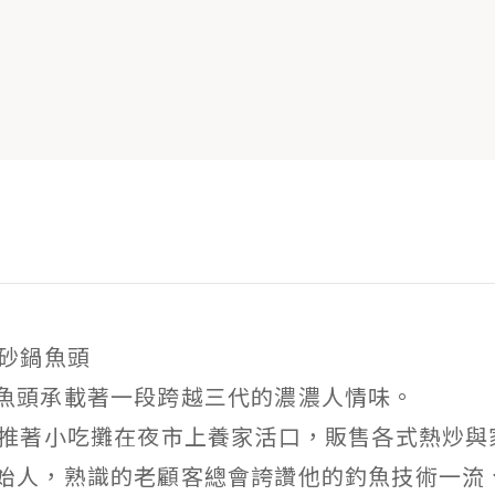
明砂鍋魚頭
魚頭承載著一段跨越三代的濃濃人情味。
親推著小吃攤在夜市上養家活口，販售各式熱炒與
始人，熟識的老顧客總會誇讚他的釣魚技術一流