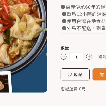
●嘉義傳承60年的
●熬燉12小時的湯
●使用台灣在地食材
●外島不配送，到貨
數量
還剩
收藏
宅配運費 0元