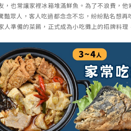
友，也常讓家裡冰箱堆滿鮮魚。為了不浪費，他
驚豔眾人，客人吃過都念念不忘，紛紛點名想再
家人準備的菜餚，正式成為小吃攤上的招牌料理