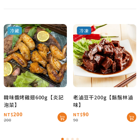
冷藏
冷凍
韓味醬烤雞翅600g【炎記
老滷豆干200g【鬍鬚林滷
泡菜】
味】
200
90
NT$
NT$
200
90