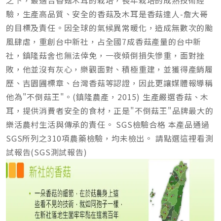
之下，最適合香菇木耳的栽培，長年栽培的成熟技術經
驗，生產高品質、安全的香菇及木耳是香菇達人-詹大哥
的目標及責任。因全球的氣候異常暖化，造成無數次的颱
風肆虐，重創台中新社，占全國7成香菇產量的台中新
社，鎮隆菇舍也無法倖免，一夜傾倒損失慘重，面對挫
敗，他並沒有灰心，樂觀面對、積極重建，並獲得產銷履
歷、吉園圃標章、台灣香菇等認證，因此更讓媒體報導稱
他為"不倒菇王"。(鎮隆農產，2015) 生產嚴選香菇、木
耳，提供消費者安全的食材，正是"不倒菇王"品牌最大的
樂活農村生活與傳承的責任。 SGS檢驗合格 本產品通過
SGS所列之310項農藥檢驗，均未檢出。 請點選這裡看測
試報告(SGS測試報告)