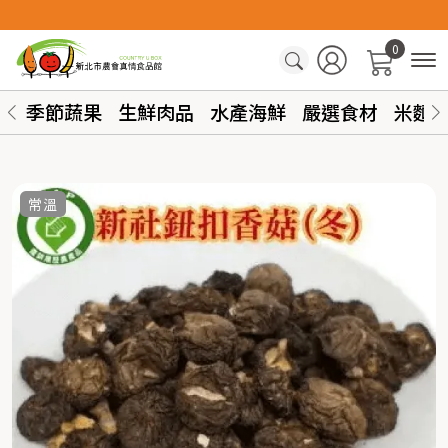
0
季節蔬果
生鮮肉品
水產海鮮
嚴選食材
米麵
常溫