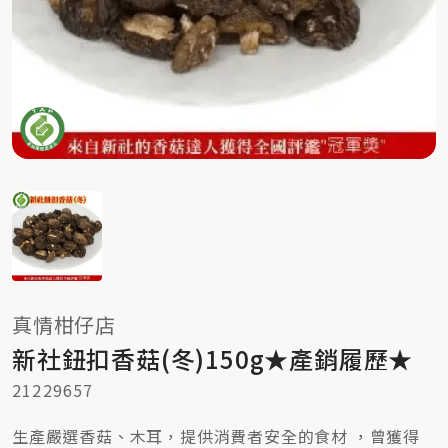
真情柑仔店
新社鈕扣香菇(冬)150g★產銷履歷★
21229657
生產嚴選香菇、木耳，提供消費者安全的食材 ，曾獲得