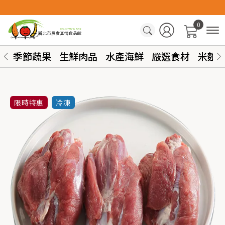
0
季節蔬果
生鮮肉品
水產海鮮
嚴選食材
米麵
限時特惠
冷凍