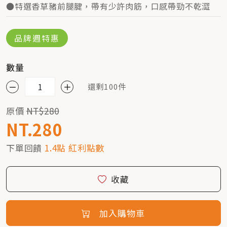
●特選香草豬前腿腱，帶有少許肉筋，口感帶勁不乾澀
品牌週特惠
數量
還剩100件
原價
NT$280
NT.280
下單回饋
1.4點 紅利點數
收藏
加入購物車