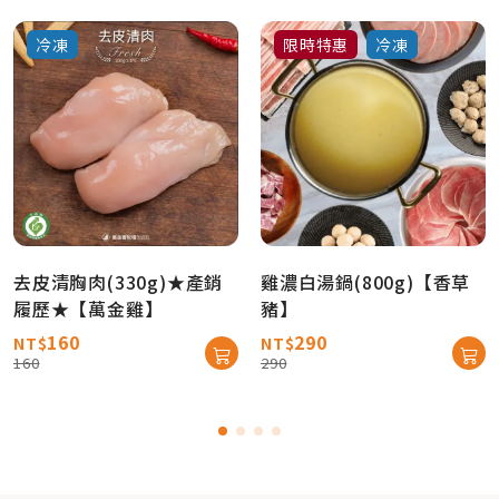
冷凍
限時特惠
冷凍
去皮清胸肉(330g)★產銷
雞濃白湯鍋(800g)【香草
履歷★【萬金雞】
豬】
160
290
NT$
NT$
160
290