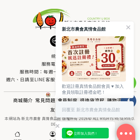
新北市農會真情食品館
統編：33378005
服務電話：
0800-666-980
服務時間：每週一至週五AM 8：10～PM 5：00
週六、日請至LINE客服留言 LINE@帳號搜尋：@uboxorg
歡迎註冊真情食品館會員 ♥️ 加入
會員領取註冊禮金吧！
商城簡介
常見問題
會員制度
退換貨流程
購物須知
回覆至 新北市農會真情食品館
友情連結
聯絡我們
本網站為 新北市農會 真情食品館 版權所有 2026© ALL RIGHTS RESERVED.
DESIGNED BY
MOR-E
立即加入我們！