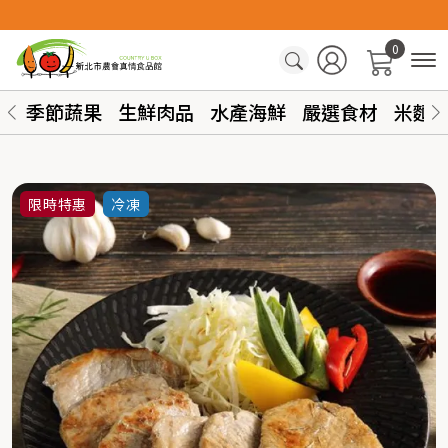
0
季節蔬果
生鮮肉品
水產海鮮
嚴選食材
米麵
限時特惠
冷凍