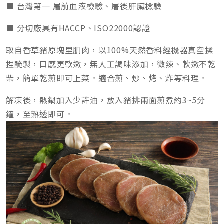
■ 台灣第一 屠前血液檢驗、屠後肝臟檢驗
■ 分切廠具有HACCP、ISO22000認證
取自香草豬原塊里肌肉，以100%天然香料經機器真空揉
捏醃製，口感更軟嫩，無人工調味添加，微辣、軟嫩不乾
柴，簡單乾煎即可上菜。適合煎、炒、烤、炸等料理。
解凍後，熱鍋加入少許油，放入豬排兩面煎煮約3~5分
鐘，至熟透即可。