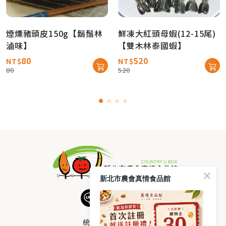
煙燻豬頭皮150g【鬍鬚林
鮮凍大紅頭母蝦(12-15尾)
滷味】
【雙木林泰國蝦】
80
520
NT$
NT$
80
520
新北市農會真情食品館
統編：33378005