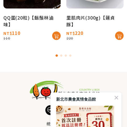
QQ蛋(20粒)【鬍鬚林滷
里肌肉片(300g)【蓮貞
味】
豚】
110
220
NT$
NT$
110
220
新北市農會真情食品館
統編：33378005