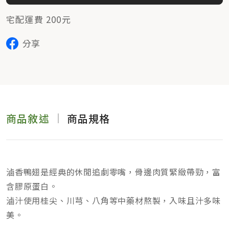
宅配運費 200元
分享
商品敘述
商品規格
滷香鴨翅是
經典的休閒追劇零嘴，骨邊肉質緊緻帶勁，富
含膠原蛋白
。
滷汁使用桂尖、川芎、八角等中藥材熬製，入味且汁多味
美。