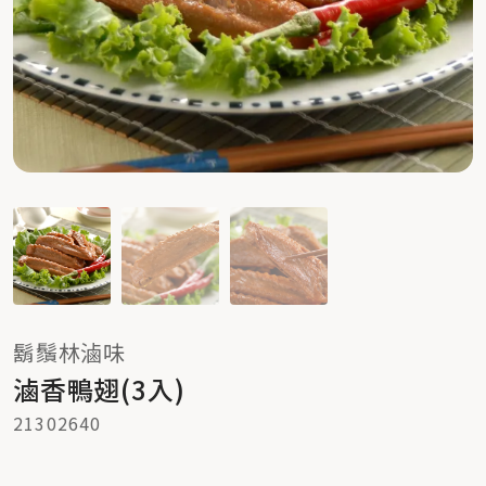
鬍鬚林滷味
滷香鴨翅(3入)
21302640