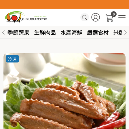
0
季節蔬果
生鮮肉品
水產海鮮
嚴選食材
米麵
冷凍