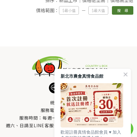
排序：
新品上市
價格低至高
價格高至低
價格範圍：
搜 尋
新北市農會真情食品館
統編：33378005
服務電話：
0800-666-980
服務時間：每週一至週五AM 8：10～PM 5：00
週六、日請至LINE客服留言 LINE@帳號搜尋：@uboxorg
歡迎註冊真情食品館會員 ♥️ 加入