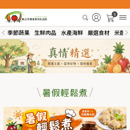
0
季節蔬果
生鮮肉品
水產海鮮
嚴選食材
米麵
暑假輕鬆煮