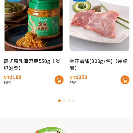
韓式腐乳海帶芽550g【炎
雪花霜降(300g/包)【蓮貞
記泡菜】
豚】
180
350
NT$
NT$
180
350