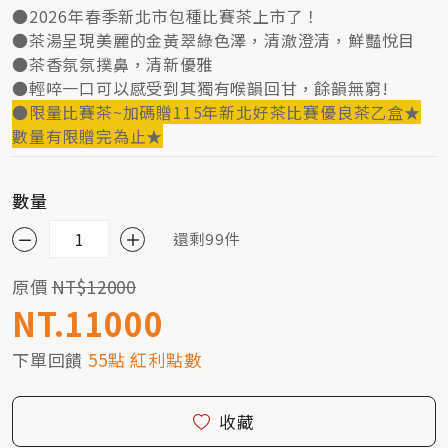
●2026年春季新北市包種比賽茶上市了！
●茶湯呈現美麗的金黃翠綠色澤，清澈澄清，鮮豔悅目
●茶香氛氛撲鼻，清新優雅
●輕啐一口可以感受到其獨有喉韻回甘，餘韻無窮!
●限量比賽茶~加碼贈115年新北好茶比賽優良茶乙盒★
數量有限贈完為止★
數量
還剩99件
原價
NT$12000
NT.11000
下單回饋
55點 紅利點數
收藏