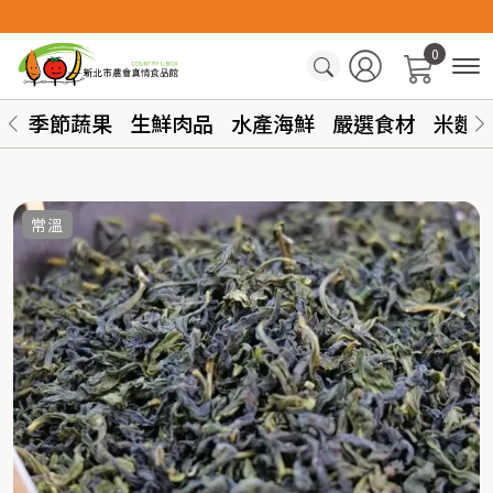
0
季節蔬果
生鮮肉品
水產海鮮
嚴選食材
米麵
常溫