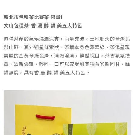
新北市包種茶比賽茶 限量!
文山包種茶-香 濃 醇 韻 美五大特色
包種茶產於氣候濕潤涼爽，雨量充沛，土地肥沃的台灣北
部山區，其外觀呈條索狀，茶葉本身色澤翠綠，茶湯呈現
美麗的金黃翠綠色澤，清澈澄清，鮮豔悅目，茶香氛氛撲
鼻，清新優雅，輕啐一口可以感受到其獨有喉韻回甘，餘
韻無窮，具有香.農.醇.韻.美五大特色。