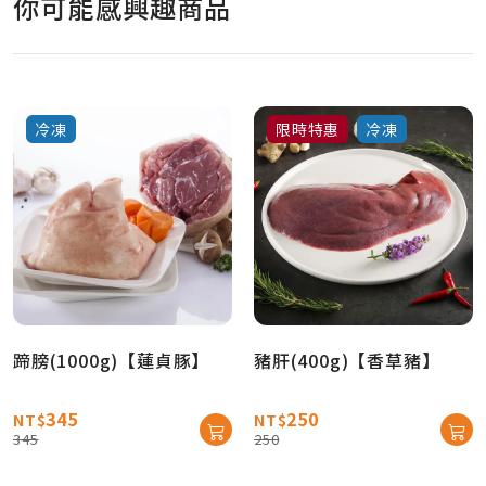
你可能感興趣商品
冷凍
限時特惠
冷凍
蹄膀(1000g)【蓮貞豚】
豬肝(400g)【香草豬】
345
250
NT$
NT$
345
250