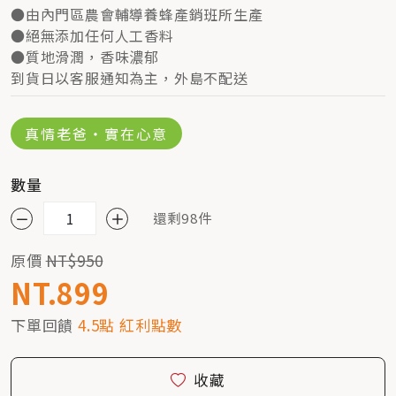
●由內門區農會輔導養蜂產銷班所生產
●絕無添加任何人工香料
●質地滑潤，香味濃郁
到貨日以客服通知為主，外島不配送
真情老爸・實在心意
數量
還剩98件
原價
NT$950
NT.899
下單回饋
4.5點 紅利點數
收藏