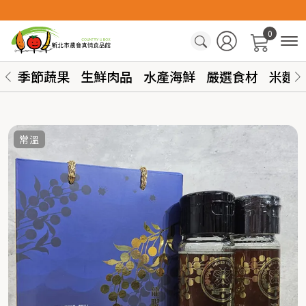
0
季節蔬果
生鮮肉品
水產海鮮
嚴選食材
米麵
常溫