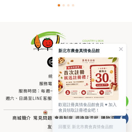
新北市農會真情食品館
統編：33378005
服務電話：
0800-666-980
服務時間：每週一至週五AM 8：10～PM 5：00
週六、日請至LINE客服留言 LINE@帳號搜尋：@uboxorg
歡迎註冊真情食品館會員 ♥️ 加入
會員領取註冊禮金吧！
商城簡介
常見問題
會員制度
退換貨流程
購物須知
回覆至 新北市農會真情食品館
友情連結
聯絡我們