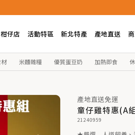
情柑仔店
活動特區
新北特產
產地直送
商
食材
米麵雜糧
優質蛋豆奶
加熱即食
產地直送免運
童仔雞特惠(A組
21240959
★嚴選 人道飼養、