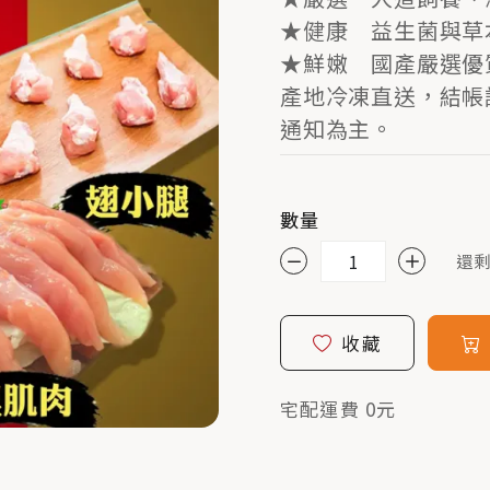
★健康 益生菌與草
★鮮嫩 國產嚴選優
產地冷凍直送，結帳
通知為主。
數量
還剩
收藏
宅配運費 0元