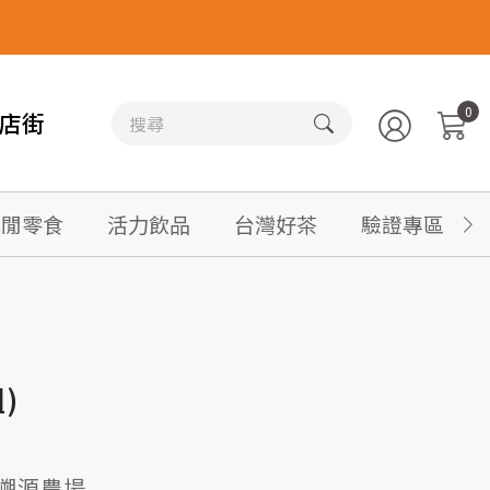
0
店街
休閒零食
活力飲品
台灣好茶
驗證專區
)
溯源農場